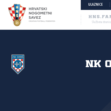
ULAZNICE
HNS.FA
Službena stranic
NK 