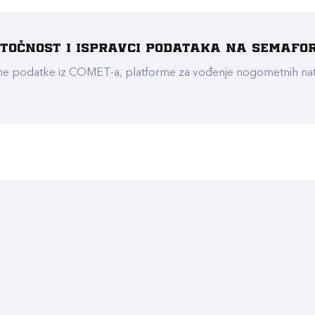
e točnost i ispravci podataka na Semafo
ualne podatke iz COMET-a, platforme za vođenje nogometnih n