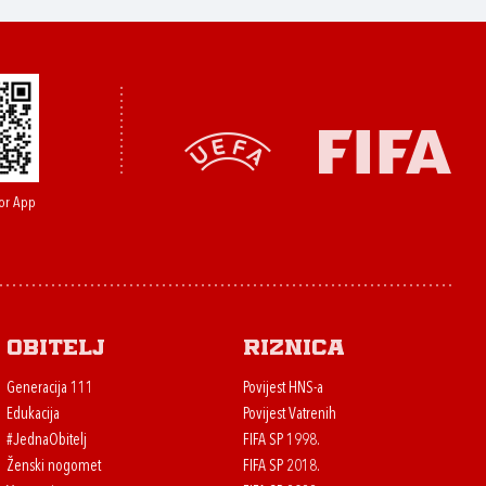
or App
Obitelj
Riznica
Generacija 111
Povijest HNS-a
Edukacija
Povijest Vatrenih
#JednaObitelj
FIFA SP 1998.
Ženski nogomet
FIFA SP 2018.