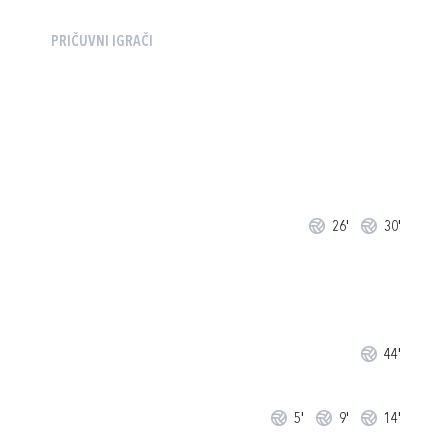
PRIČUVNI IGRAČI
26'
30'
44'
5'
9'
14'