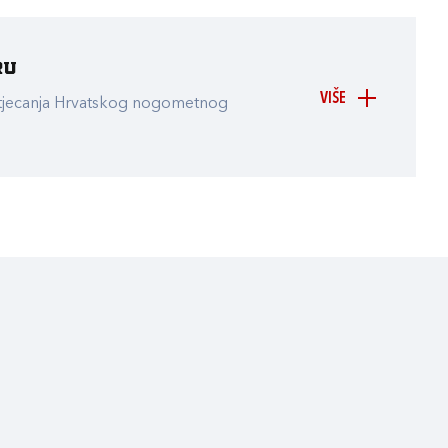
ru
VIŠE
atjecanja Hrvatskog nogometnog