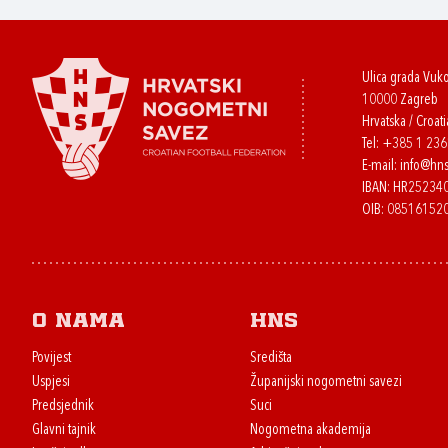
Ulica grada Vuk
10000 Zagreb
Hrvatska / Croati
Tel:
+385 1 23
E-mail:
info@hns
IBAN: HR2523
OIB: 08516152
O nama
HNS
Povijest
Središta
Uspjesi
Županijski nogometni savezi
Predsjednik
Suci
Glavni tajnik
Nogometna akademija