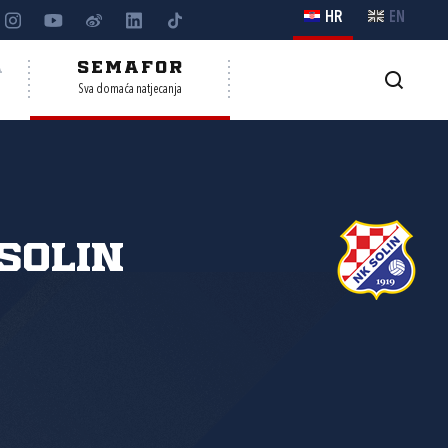
HR
EN
A
SEMAFOR
Sva domaća natjecanja
Solin