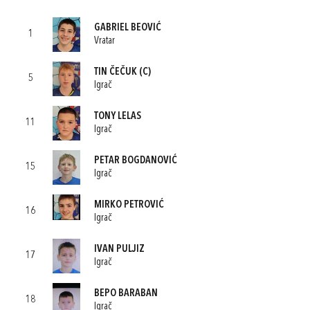
GABRIEL BEOVIĆ
1
Vratar
TIN ČEČUK
(C)
5
Igrač
TONY LELAS
11
Igrač
PETAR BOGDANOVIĆ
15
Igrač
MIRKO PETROVIĆ
16
Igrač
IVAN PULJIZ
17
Igrač
BEPO BARABAN
18
Igrač