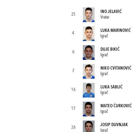
INO JELAVIĆ
25
Vratar
LUKA MARINOVIĆ
4
Igrač
DUJE BIKIĆ
6
Igrač
NIKO CVITANOVIĆ
7
Igrač
LUKA SABLIĆ
16
Igrač
MATEO ĆURKOVIĆ
17
Igrač
JOSIP DUVNJAK
26
Igrač