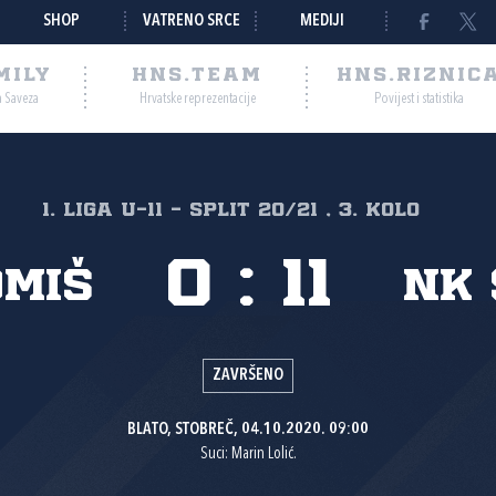
SHOP
VATRENO SRCE
MEDIJI
MILY
HNS.TEAM
HNS.RIZNIC
a Saveza
Hrvatske reprezentacije
Povijest i statistika
1. liga U-11 - Split 20/21 , 3. kolo
0
:
11
Omiš
NK 
ZAVRŠENO
BLATO, STOBREČ, 04.10.2020. 09:00
Suci: Marin Lolić.