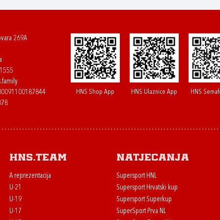
ovara 269A
a
61555
.family
HNS Shop App
HNS Ulaznice App
HNS Semaf
400091100187844
078
HNS.team
Natjecanja
A reprezentacija
Supersport HNL
U-21
Supersport Hrvatski kup
U-19
Supersport Superkup
U-17
SuperSport Prva NL