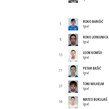
ROKO BARIŠIĆ
5
Igrač
ROKO JERKUNICA
8
Igrač
LEON KOMŠO
10
Igrač
PETAR BAŠIĆ
11
Igrač
TONI WILHELM
27
Igrač
MATEO BUKLIJAŠ
36
Igrač