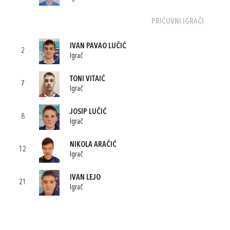
PRIČUVNI IGRAČI
IVAN PAVAO LUČIĆ
2
Igrač
TONI VITAIĆ
7
Igrač
JOSIP LUČIĆ
8
Igrač
NIKOLA ARAČIĆ
12
Igrač
IVAN LEJO
21
Igrač