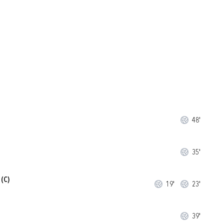
48'
35'
(C)
19'
23'
39'