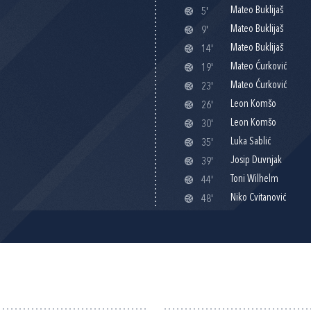
Mateo Buklijaš
5'
Mateo Buklijaš
9'
Mateo Buklijaš
14'
Mateo Ćurković
19'
Mateo Ćurković
23'
Leon Komšo
26'
Leon Komšo
30'
Luka Sablić
35'
Josip Duvnjak
39'
Toni Wilhelm
44'
Niko Cvitanović
48'