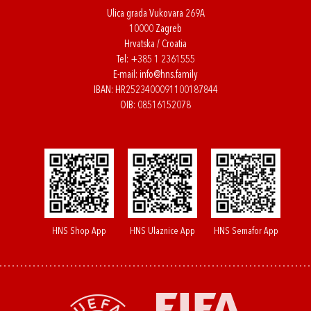
Ulica grada Vukovara 269A
10000 Zagreb
Hrvatska / Croatia
Tel:
+385 1 2361555
E-mail:
info@hns.family
IBAN: HR2523400091100187844
OIB: 08516152078
HNS Shop App
HNS Ulaznice App
HNS Semafor App