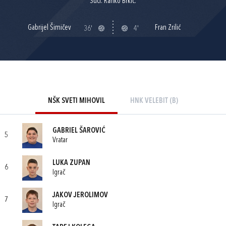
Suci: Ranko Brkić.
Gabrijel Šimičev
Fran Zrilić
36'
4'
NŠK SVETI MIHOVIL
HNK VELEBIT (B)
GABRIEL ŠAROVIĆ
5
Vratar
LUKA ZUPAN
6
Igrač
JAKOV JEROLIMOV
7
Igrač