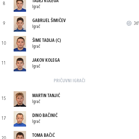
TADEJ KOLEGA
8
Igrač
GABRIJEL ŠIMIČEV
9
36'
Igrač
ŠIME TADIJA
(C)
10
Igrač
JAKOV KOLEGA
11
Igrač
PRIČUVNI IGRAČI
MARTIN TANJIĆ
15
Igrač
DINO BAČINIĆ
17
Igrač
TOMA BAČIĆ
20