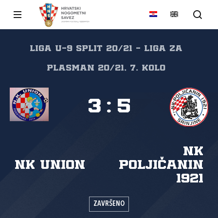
Liga U-9 Split 20/21 - Liga za
plasman 20/21, 7. kolo
3
:
5
NK
NK Union
Poljičanin
1921
ZAVRŠENO