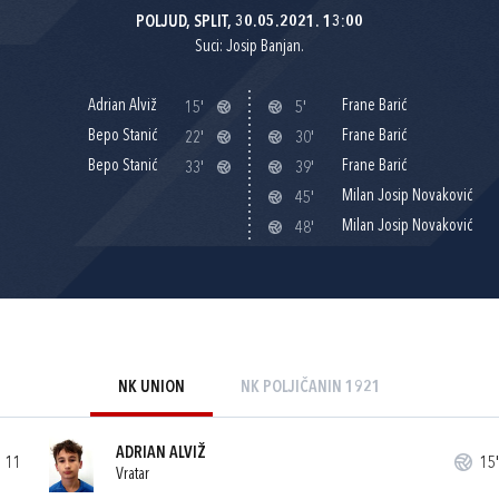
POLJUD, SPLIT, 30.05.2021. 13:00
Suci: Josip Banjan.
Adrian Alviž
Frane Barić
15'
5'
Bepo Stanić
Frane Barić
22'
30'
Bepo Stanić
Frane Barić
33'
39'
Milan Josip Novaković
45'
Milan Josip Novaković
48'
NK UNION
NK POLJIČANIN 1921
ADRIAN ALVIŽ
11
15'
Vratar