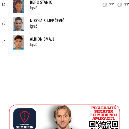
BEPO STANIĆ
14
22'
33'
Igrač
NIKOLA SLIJEPČEVIĆ
23
Igrač
ALBION SMAJLI
24
Igrač