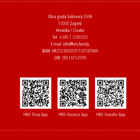
Ulica grada Vukovara 269A
10000 Zagreb
Hrvatska / Croatia
Tel:
+385 1 2361555
E-mail:
info@hns.family
IBAN: HR2523400091100187844
OIB: 08516152078
HNS Shop App
HNS Ulaznice App
HNS Semafor App