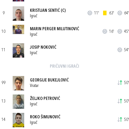
KRISTIJAN SENTIĆ
(C)
9
11'
63'
64'
Igrač
MARIN PERGER MILUTINOVIĆ
10
16'
45'
Igrač
JOSIP NOKOVIĆ
11
54'
Igrač
PRIČUVNI IGRAČI
GEORGIJE BUKEJLOVIĆ
99
50'
Vratar
ŽELJKO PETROVIĆ
13
50'
Igrač
ROKO ŠIMUNOVIĆ
14
50'
Igrač