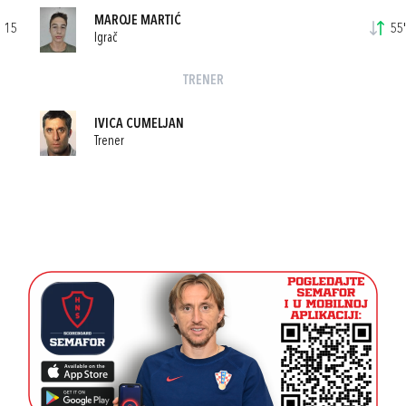
MAROJE MARTIĆ
15
55'
Igrač
TRENER
IVICA CUMELJAN
Trener