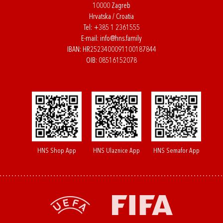
10000 Zagreb
Hrvatska / Croatia
Tel:
+385 1 2361555
E-mail:
info@hns.family
IBAN: HR2523400091100187844
OIB: 08516152078
HNS Shop App
HNS Ulaznice App
HNS Semafor App