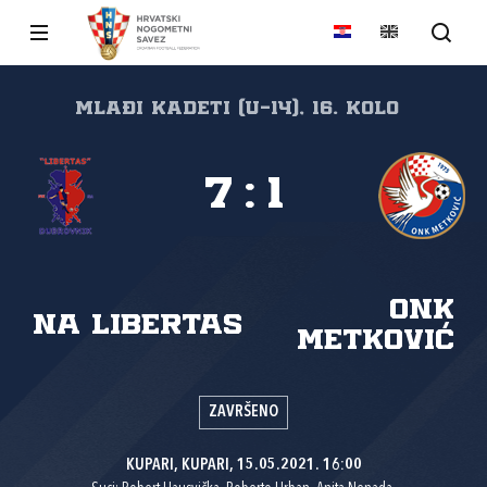
Mlađi kadeti (U-14), 16. kolo
7
:
1
ONK
NA Libertas
Metković
ZAVRŠENO
KUPARI, KUPARI, 15.05.2021. 16:00