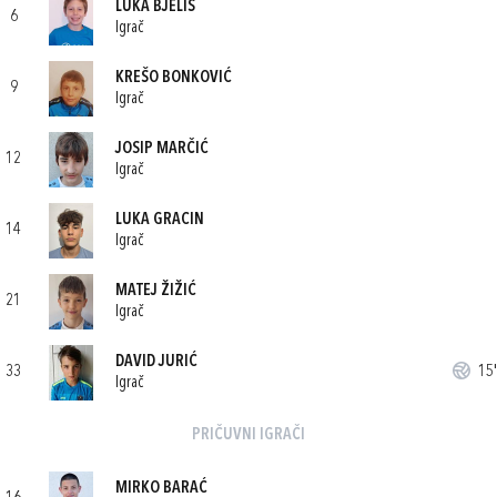
LUKA BJELIŠ
6
Igrač
KREŠO BONKOVIĆ
9
Igrač
JOSIP MARČIĆ
12
Igrač
LUKA GRACIN
14
Igrač
MATEJ ŽIŽIĆ
21
Igrač
DAVID JURIĆ
33
15'
Igrač
PRIČUVNI IGRAČI
MIRKO BARAĆ