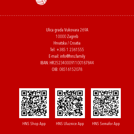
Ulica grada Vukovara 269A
10000 Zagreb
Hrvatska / Croatia
Tel:
+385 1 2361555
E-mail:
info@hns.family
IBAN: HR2523400091100187844
OIB: 08516152078
HNS Shop App
HNS Ulaznice App
HNS Semafor App