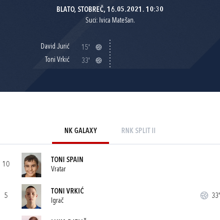
BLATO, STOBREČ, 16.05.2021. 10:30
Suci: Ivica Matešan.
David Jurić
15'
Toni Vrkić
33'
NK GALAXY
RNK SPLIT II
TONI SPAIN
10
Vratar
TONI VRKIĆ
5
33'
Igrač