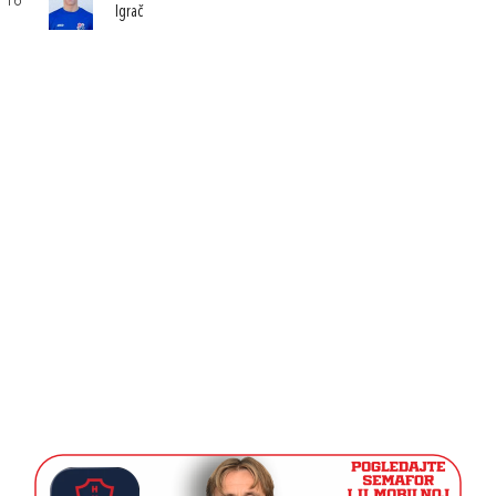
16
Igrač