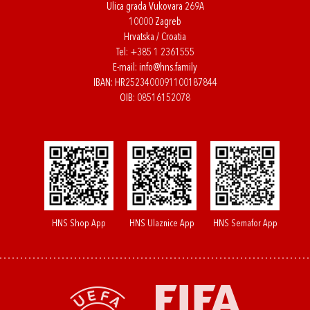
Ulica grada Vukovara 269A
10000 Zagreb
Hrvatska / Croatia
Tel:
+385 1 2361555
E-mail:
info@hns.family
IBAN: HR2523400091100187844
OIB: 08516152078
HNS Shop App
HNS Ulaznice App
HNS Semafor App