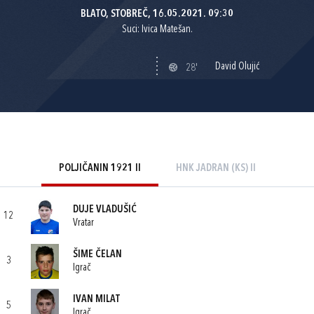
BLATO, STOBREČ, 16.05.2021. 09:30
Suci: Ivica Matešan.
David Olujić
28'
POLJIČANIN 1921 II
HNK JADRAN (KS) II
DUJE VLADUŠIĆ
12
Vratar
ŠIME ČELAN
3
Igrač
IVAN MILAT
5
Igrač