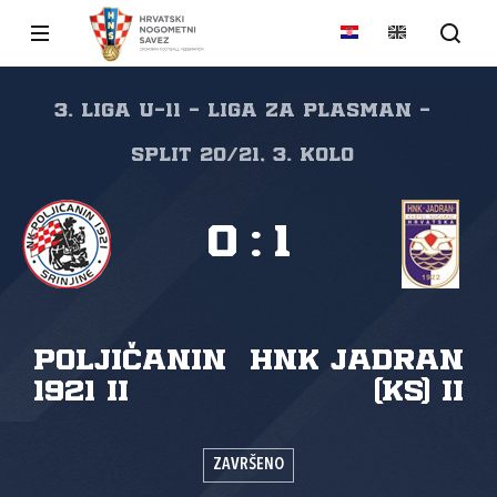
3. liga U-11 - liga za plasman -
Split 20/21, 3. kolo
0
:
1
Poljičanin
HNK Jadran
1921 II
(KS) II
ZAVRŠENO