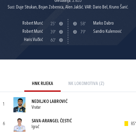
Gledatelja: 2.855
Suci: Duje Strukan, Bojan Zobenica, Alen Jakšić. VAR: Dario Bel, Kruno Šarić.
Robert Murić
Marko Dabro
25'
58'
Robert Murić
Sandro Kulenović
39'
79'
Haris Vučkić
60'
HNK RIJEKA
NK LOKOMOTIVA (Z)
NEDILJKO LABROVIĆ
1
Vratar
SAVA-ARANGEL ČESTIĆ
6
85'
Igrač