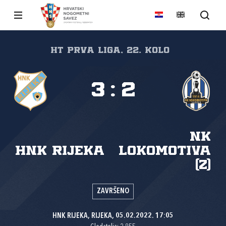
HT Prva liga, 22. kolo
3
:
2
NK
HNK Rijeka
Lokomotiva
(Z)
ZAVRŠENO
HNK RIJEKA, RIJEKA, 05.02.2022. 17:05