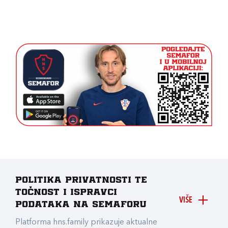
Politika privatnosti te
točnost i ispravci
VIŠE
podataka na Semaforu
Platforma hns.family prikazuje aktualne