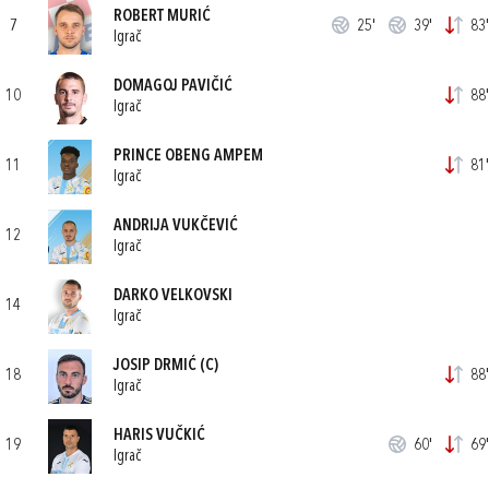
ROBERT MURIĆ
7
25'
39'
83'
Igrač
DOMAGOJ PAVIČIĆ
10
88'
Igrač
PRINCE OBENG AMPEM
11
81'
Igrač
ANDRIJA VUKČEVIĆ
12
Igrač
DARKO VELKOVSKI
14
Igrač
JOSIP DRMIĆ
(C)
18
88'
Igrač
HARIS VUČKIĆ
19
60'
69'
Igrač