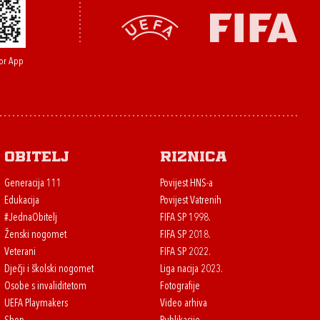
or App
Obitelj
Riznica
Generacija 111
Povijest HNS-a
Edukacija
Povijest Vatrenih
#JednaObitelj
FIFA SP 1998.
Ženski nogomet
FIFA SP 2018.
Veterani
FIFA SP 2022.
Dječji i školski nogomet
Liga nacija 2023.
Osobe s invaliditetom
Fotografije
UEFA Playmakers
Video arhiva