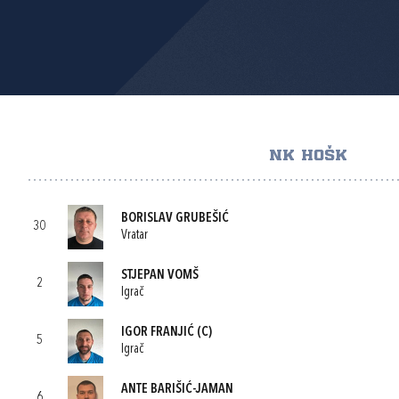
NK HOŠK
BORISLAV GRUBEŠIĆ
30
Vratar
STJEPAN VOMŠ
2
Igrač
IGOR FRANJIĆ
(C)
5
Igrač
ANTE BARIŠIĆ-JAMAN
6