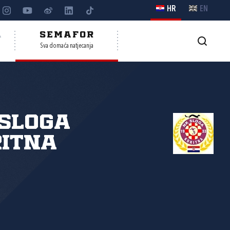
HR
EN
A
SEMAFOR
Sva domaća natjecanja
Sloga
itna