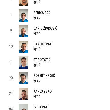
Igrač
PERICA RAC
7
Igrač
DARIO ŽIVKOVIĆ
9
Igrač
DANIJEL RAC
10
Igrač
STIPO TOTIĆ
11
Igrač
ROBERT HRGIĆ
20
Igrač
KARLO ZEKO
24
Igrač
IVICA RAC
88