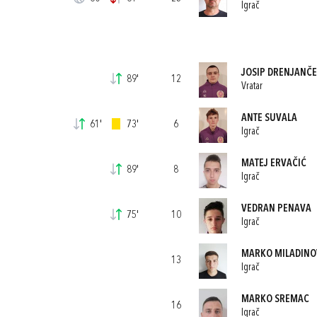
Igrač
JOSIP DRENJANČE
89'
12
Vratar
ANTE SUVALA
61'
73'
6
Igrač
MATEJ ERVAČIĆ
89'
8
Igrač
VEDRAN PENAVA
75'
10
Igrač
MARKO MILADINO
13
Igrač
MARKO SREMAC
16
Igrač