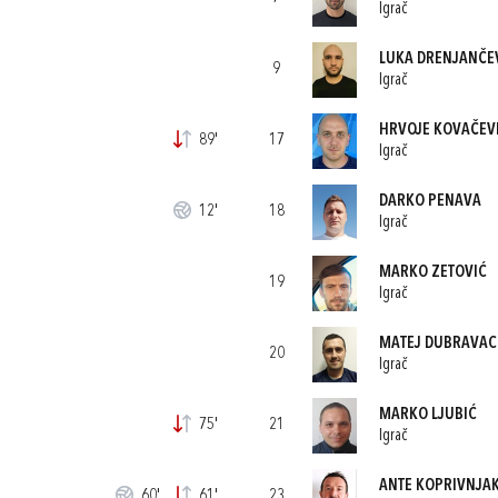
Igrač
LUKA DRENJANČE
9
Igrač
HRVOJE KOVAČEV
89'
17
Igrač
DARKO PENAVA
12'
18
Igrač
MARKO ZETOVIĆ
19
Igrač
MATEJ DUBRAVAC
20
Igrač
MARKO LJUBIĆ
75'
21
Igrač
ANTE KOPRIVNJA
60'
61'
23