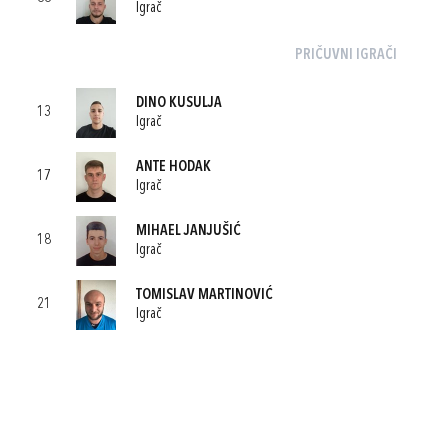
Igrač
PRIČUVNI IGRAČI
DINO KUSULJA
13
Igrač
ANTE HODAK
17
Igrač
MIHAEL JANJUŠIĆ
18
Igrač
TOMISLAV MARTINOVIĆ
21
Igrač