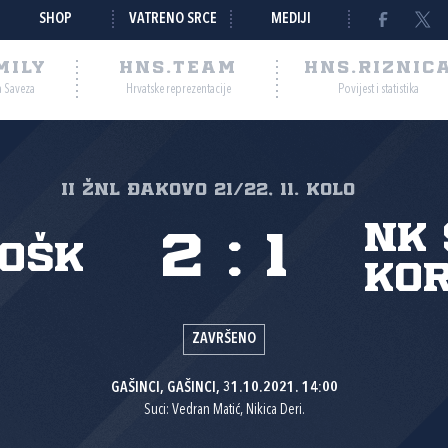
SHOP
VATRENO SRCE
MEDIJI
MILY
HNS.TEAM
HNS.RIZNIC
a Saveza
Hrvatske reprezentacije
Povijest i statistika
II ŽNL Đakovo 21/22, 11. kolo
NK 
2
:
1
OŠK
Kor
ZAVRŠENO
GAŠINCI, GAŠINCI, 31.10.2021. 14:00
Suci: Vedran Matić, Nikica Deri.