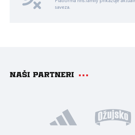
Platforma hns.family prikazuje akt
saveza.
Naši partneri