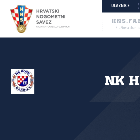
ULAZNICE
HNS.FA
Službena stranic
NK H