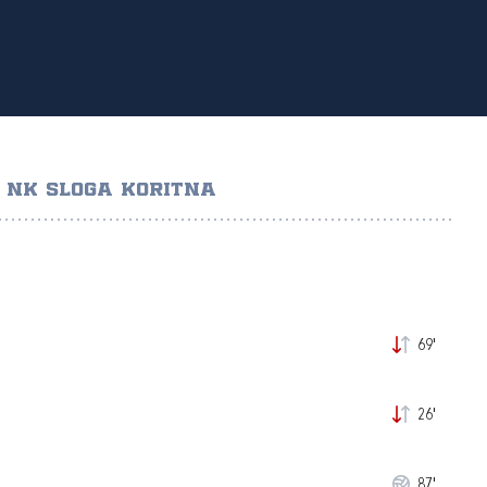
NK SLOGA KORITNA
69'
26'
87'