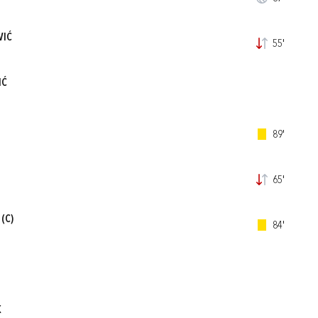
VIĆ
55'
IĆ
89'
65'
(C)
84'
K