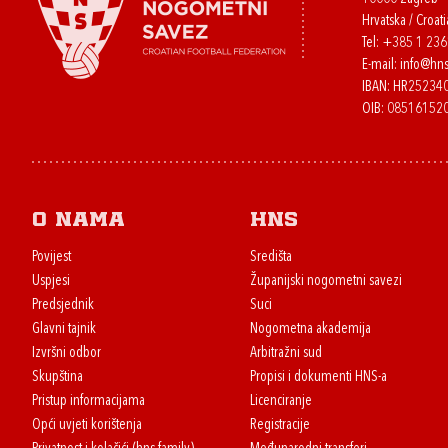
Hrvatska / Croati
Tel:
+385 1 23
E-mail:
info@hns
IBAN: HR2523
OIB: 08516152
O nama
HNS
Povijest
Središta
Uspjesi
Županijski nogometni savezi
Predsjednik
Suci
Glavni tajnik
Nogometna akademija
Izvršni odbor
Arbitražni sud
Skupština
Propisi i dokumenti HNS-a
Pristup informacijama
Licenciranje
Opći uvjeti korištenja
Registracije