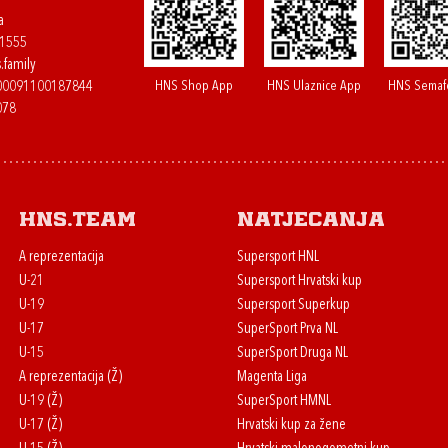
a
61555
.family
HNS Shop App
HNS Ulaznice App
HNS Semaf
400091100187844
078
HNS.team
Natjecanja
A reprezentacija
Supersport HNL
U-21
Supersport Hrvatski kup
U-19
Supersport Superkup
U-17
SuperSport Prva NL
U-15
SuperSport Druga NL
A reprezentacija (Ž)
Magenta Liga
U-19 (Ž)
SuperSport HMNL
U-17 (Ž)
Hrvatski kup za žene