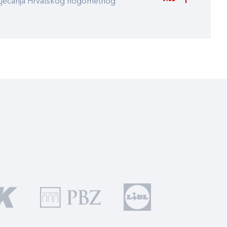
atjecanja Hrvatskog nogometnog