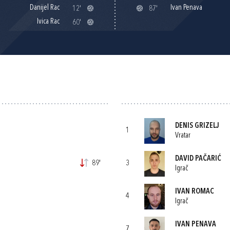
Danijel Rac
Ivan Penava
12'
87'
Ivica Rac
60'
DENIS GRIZELJ
1
Vratar
DAVID PAČARIĆ
89'
3
Igrač
IVAN ROMAC
4
Igrač
IVAN PENAVA
7