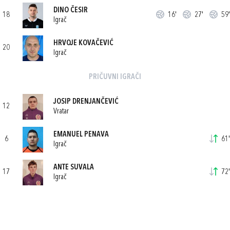
DINO ČESIR
18
16'
27'
59'
Igrač
HRVOJE KOVAČEVIĆ
20
Igrač
PRIČUVNI IGRAČI
JOSIP DRENJANČEVIĆ
12
Vratar
EMANUEL PENAVA
6
61'
Igrač
ANTE SUVALA
17
72'
Igrač