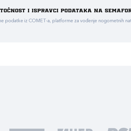
e točnost i ispravci podataka na Semafo
ualne podatke iz COMET-a, platforme za vođenje nogometnih n