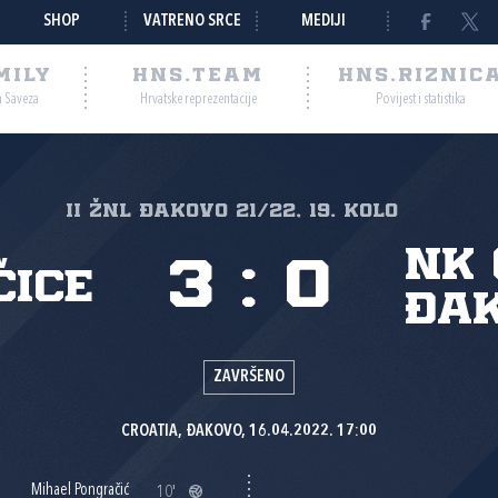
SHOP
VATRENO SRCE
MEDIJI
MILY
HNS.TEAM
HNS.RIZNIC
a Saveza
Hrvatske reprezentacije
Povijest i statistika
II ŽNL Đakovo 21/22, 19. kolo
NK
3
:
0
čice
Đak
ZAVRŠENO
CROATIA, ĐAKOVO, 16.04.2022. 17:00
Mihael Pongračić
10'