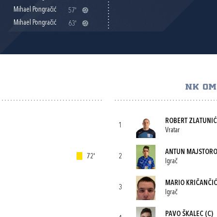
Mihael Pongračić
57'
Mihael Pongračić
63'
NK OM
ROBERT ZLATUNIĆ
1
Vratar
ANTUN MAJSTORO
72'
2
Igrač
MARIO KRIČANČI
3
Igrač
PAVO ŠKALEC
(C)