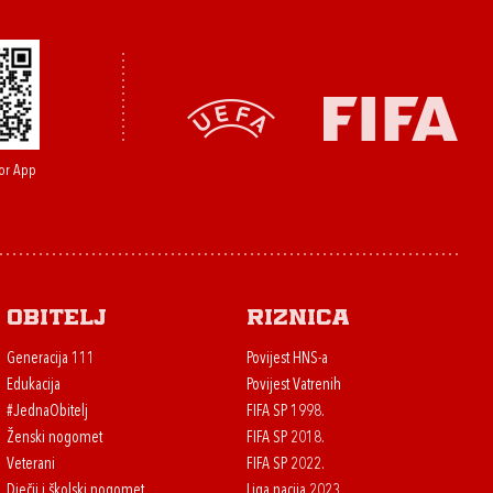
or App
Obitelj
Riznica
Generacija 111
Povijest HNS-a
Edukacija
Povijest Vatrenih
#JednaObitelj
FIFA SP 1998.
Ženski nogomet
FIFA SP 2018.
Veterani
FIFA SP 2022.
Dječji i školski nogomet
Liga nacija 2023.