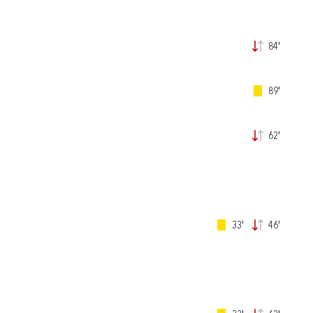
84'
89'
62'
33'
46'