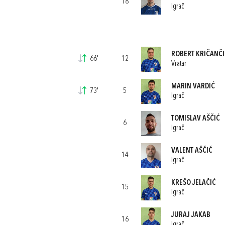
18
Igrač
ROBERT KRIČANČI
66'
12
Vratar
MARIN VARDIĆ
73'
5
Igrač
TOMISLAV AŠČIĆ
6
Igrač
VALENT AŠČIĆ
14
Igrač
KREŠO JELAČIĆ
15
Igrač
JURAJ JAKAB
16
Igrač