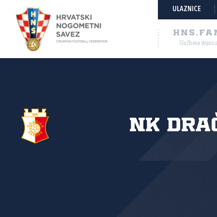
ULAZNICE
HNS.FA
Službena stranic
NK Dra