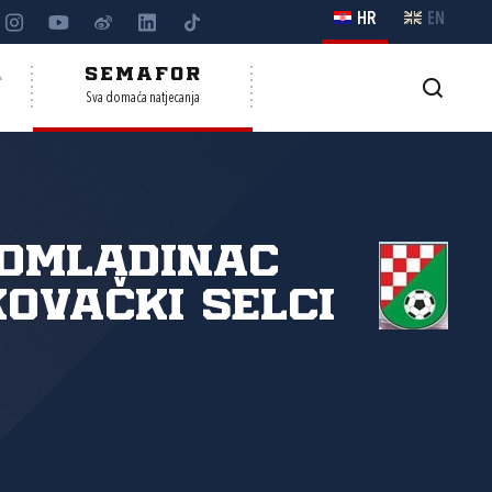
HR
EN
A
SEMAFOR
Sva domaća natjecanja
 Omladinac
ovački Selci