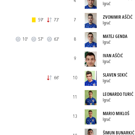
4
Igrač
ZVONIMIR AŠČIĆ
59'
73'
7
Igrač
MATEJ GENDA
10'
57'
63'
8
Igrač
IVAN AŠČIĆ
9
Igrač
SLAVEN SEKIĆ
66'
10
Igrač
LEONARDO TURIĆ
11
Igrač
MARIO MIKLOŠ
13
Igrač
ŠIMUN BUNARKIĆ