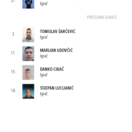
21
Igrač
PRIČUVNI IGRAČI
TOMISLAV ŠARČEVIĆ
3
Igrač
MARIJAN UDOVČIĆ
11
Igrač
DANKO CIKAČ
15
Igrač
STJEPAN LUCIJANIĆ
18
Igrač