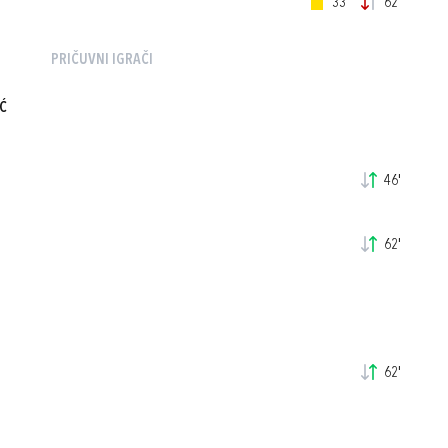
33'
62'
PRIČUVNI IGRAČI
Ć
46'
62'
62'