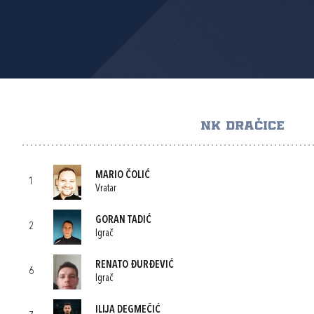
NK DRAČICE
MARIO ČOLIĆ
1
Vratar
GORAN TADIĆ
2
Igrač
RENATO ĐURĐEVIĆ
6
Igrač
ILIJA DEGMEČIĆ