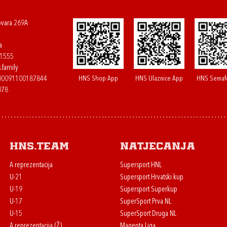
ovara 269A
a
61555
.family
HNS Shop App
HNS Ulaznice App
HNS Semaf
400091100187844
078
HNS.team
Natjecanja
A reprezentacija
Supersport HNL
U-21
Supersport Hrvatski kup
U-19
Supersport Superkup
U-17
SuperSport Prva NL
U-15
SuperSport Druga NL
A reprezentacija (Ž)
Magenta Liga