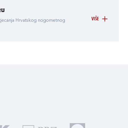
ru
VIŠE
atjecanja Hrvatskog nogometnog