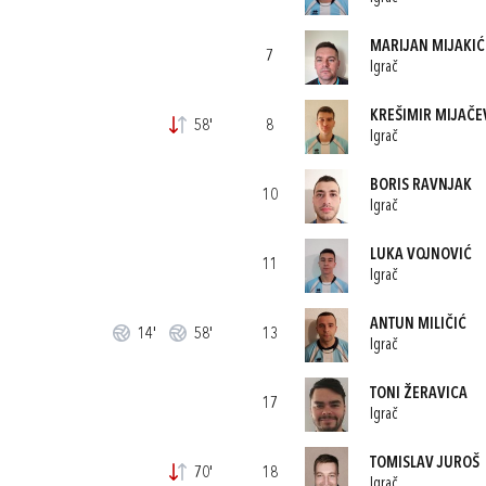
MARIJAN MIJAKIĆ
7
Igrač
KREŠIMIR MIJAČE
58'
8
Igrač
BORIS RAVNJAK
10
Igrač
LUKA VOJNOVIĆ
11
Igrač
ANTUN MILIČIĆ
14'
58'
13
Igrač
TONI ŽERAVICA
17
Igrač
TOMISLAV JUROŠ
70'
18
Igrač