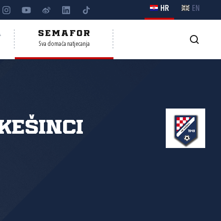
HR
EN
A
SEMAFOR
Sva domaća natjecanja
Kešinci