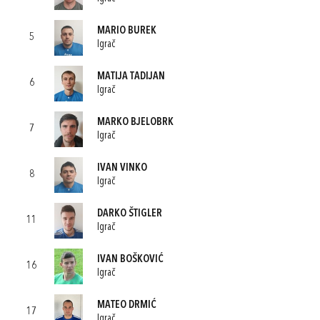
MARIO BUREK
5
Igrač
MATIJA TADIJAN
6
Igrač
MARKO BJELOBRK
7
Igrač
IVAN VINKO
8
Igrač
DARKO ŠTIGLER
11
Igrač
IVAN BOŠKOVIĆ
16
Igrač
MATEO DRMIĆ
17
Igrač