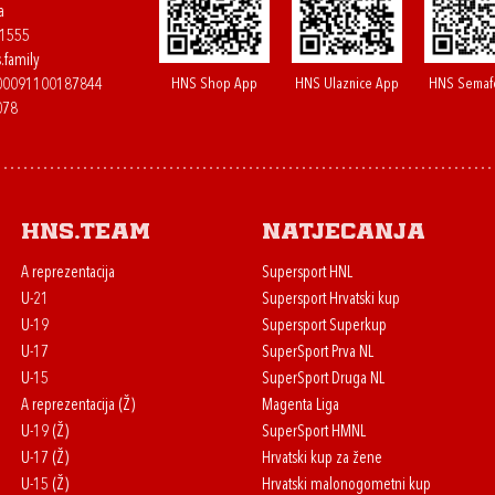
a
61555
.family
HNS Shop App
HNS Ulaznice App
HNS Semaf
400091100187844
078
HNS.team
Natjecanja
A reprezentacija
Supersport HNL
U-21
Supersport Hrvatski kup
U-19
Supersport Superkup
U-17
SuperSport Prva NL
U-15
SuperSport Druga NL
A reprezentacija (Ž)
Magenta Liga
U-19 (Ž)
SuperSport HMNL
U-17 (Ž)
Hrvatski kup za žene
U-15 (Ž)
Hrvatski malonogometni kup