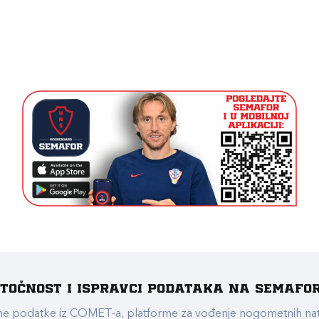
e točnost i ispravci podataka na Semafo
ualne podatke iz COMET-a, platforme za vođenje nogometnih n