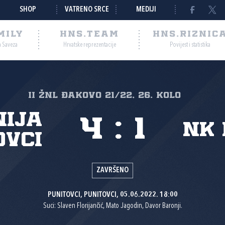
SHOP
VATRENO SRCE
MEDIJI
MILY
HNS.TEAM
HNS.RIZNIC
a Saveza
Hrvatske reprezentacije
Povijest i statistika
II ŽNL Đakovo 21/22, 26. kolo
nija
4
:
1
NK 
ovci
ZAVRŠENO
PUNITOVCI, PUNITOVCI, 05.06.2022. 18:00
Suci: Slaven Florijančić, Mato Jagodin, Davor Baronji.