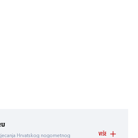
ru
VIŠE
atjecanja Hrvatskog nogometnog