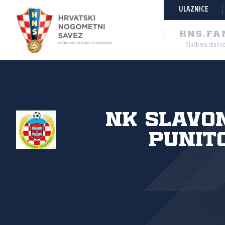
ULAZNICE
HNS.FA
Službena stranic
NK Slavo
Punit