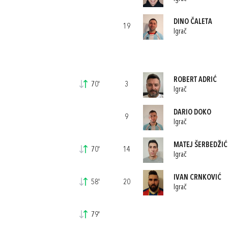
DINO ČALETA
19
Igrač
ROBERT ADRIĆ
70'
3
Igrač
DARIO DOKO
9
Igrač
MATEJ ŠERBEDŽIĆ
70'
14
Igrač
IVAN CRNKOVIĆ
58'
20
Igrač
79'