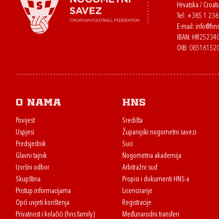
Hrvatska / Croati
Tel:
+385 1 23
E-mail:
info@hns
IBAN: HR2523
OIB: 08516152
O nama
HNS
Povijest
Središta
Uspjesi
Županijski nogometni savezi
Predsjednik
Suci
Glavni tajnik
Nogometna akademija
Izvršni odbor
Arbitražni sud
Skupština
Propisi i dokumenti HNS-a
Pristup informacijama
Licenciranje
Opći uvjeti korištenja
Registracije
Privatnost i kolačići (hns.family)
Međunarodni transferi