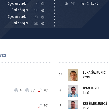
Stjepan Gurdon
Ivan Crnković
4'
84'
Darko Štigler
14'
Stjepan Gurdon
23'
Darko Štigler
58'
VCI
LUKA ŠAJKUNIĆ
12
Vratar
IVAN JUROŠ
4'
23'
70'
4
Igrač
KREŠIMIR JUROŠ
79'
5
Igrač