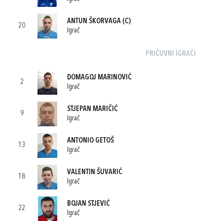
ANTUN ŠKORVAGA
(C)
20
Igrač
PRIČUVNI IGRAČI
DOMAGOJ MARINOVIĆ
2
Igrač
STJEPAN MARIČIĆ
9
Igrač
ANTONIO GETOŠ
13
Igrač
VALENTIN ŠUVARIĆ
18
Igrač
BOJAN STJEVIĆ
22
Igrač