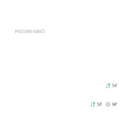
PRIČUVNI IGRAČI
56'
58'
84'