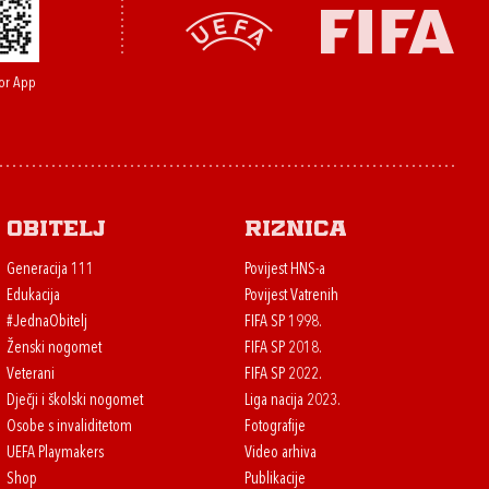
or App
Obitelj
Riznica
Generacija 111
Povijest HNS-a
Edukacija
Povijest Vatrenih
#JednaObitelj
FIFA SP 1998.
Ženski nogomet
FIFA SP 2018.
Veterani
FIFA SP 2022.
Dječji i školski nogomet
Liga nacija 2023.
Osobe s invaliditetom
Fotografije
UEFA Playmakers
Video arhiva
Shop
Publikacije