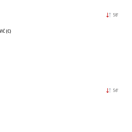
58'
VIĆ
(C)
56'