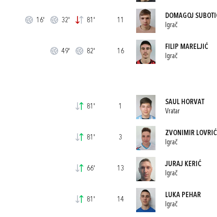
DOMAGOJ SUBOTI
16'
32'
81'
11
Igrač
FILIP MARELJIĆ
49'
82'
16
Igrač
SAUL HORVAT
81'
1
Vratar
ZVONIMIR LOVRIĆ
81'
3
Igrač
JURAJ KERIĆ
66'
13
Igrač
LUKA PEHAR
81'
14
Igrač