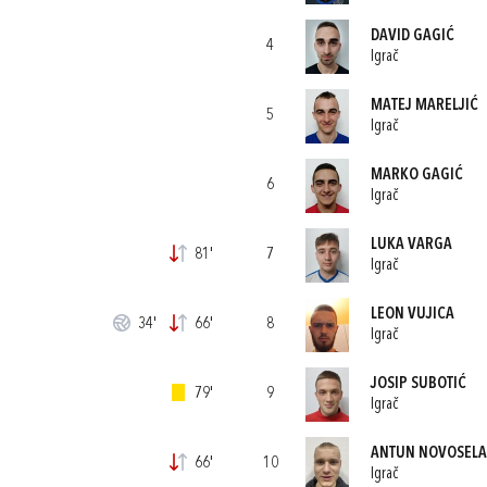
DAVID GAGIĆ
4
Igrač
MATEJ MARELJIĆ
5
Igrač
MARKO GAGIĆ
6
Igrač
LUKA VARGA
81'
7
Igrač
LEON VUJICA
34'
66'
8
Igrač
JOSIP SUBOTIĆ
79'
9
Igrač
ANTUN NOVOSEL
66'
10
Igrač