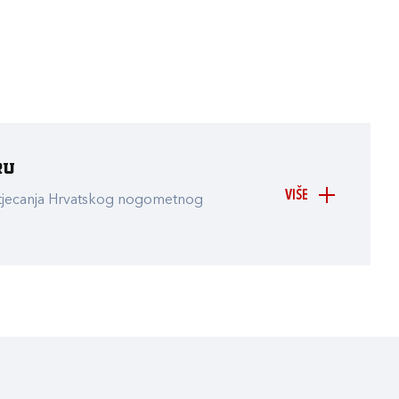
ru
VIŠE
atjecanja Hrvatskog nogometnog