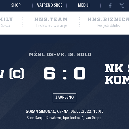
SHOP
VATRENO SRCE
MEDIJI
MILY
HNS.TEAM
HNS.RIZNIC
a Saveza
Hrvatske reprezentacije
Povijest i statistika
MŽNL Os-Vk, 19. kolo
NK
6
:
0
 (C)
Kom
ZAVRŠENO
GORAN ŠIMUNAC, CERNA, 06.03.2022. 15:00
Suci: Darijan Kovačević, Igor Tonković, Ivan Grepo.