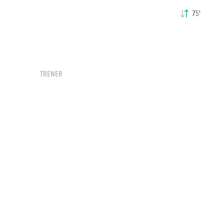
75'
TRENER