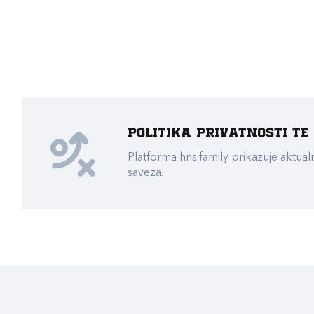
Politika privatnosti t
Platforma hns.family prikazuje akt
saveza.