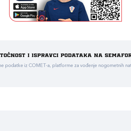
e točnost i ispravci podataka na Semafo
ualne podatke iz COMET-a, platforme za vođenje nogometnih n