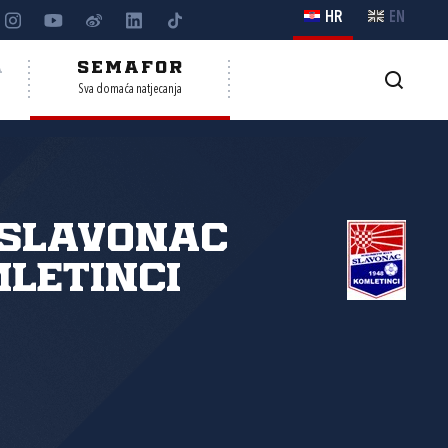
HR
EN
A
SEMAFOR
Sva domaća natjecanja
 Slavonac
letinci