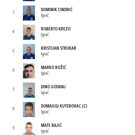
DOMINIK CINDRIĆ
3
Igrač
ROBERTO KREZO
4
Igrač
KRISTIJAN STRUKAR
5
Igrač
MARKO BOŽIĆ
6
Igrač
DINO GODANJ
7
Igrač
DOMAGOJ KUTEROVAC
(C)
8
Igrač
MATE BAJIĆ
9
Igrač