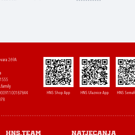
ovara 269A
a
61555
.family
HNS Shop App
HNS Ulaznice App
HNS Semaf
400091100187844
078
HNS.team
Natjecanja