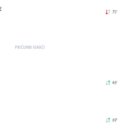
Ć
75'
PRIČUVNI IGRAČI
46'
69'