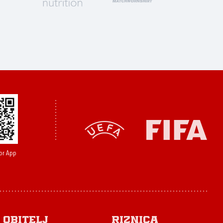
or App
Obitelj
Riznica