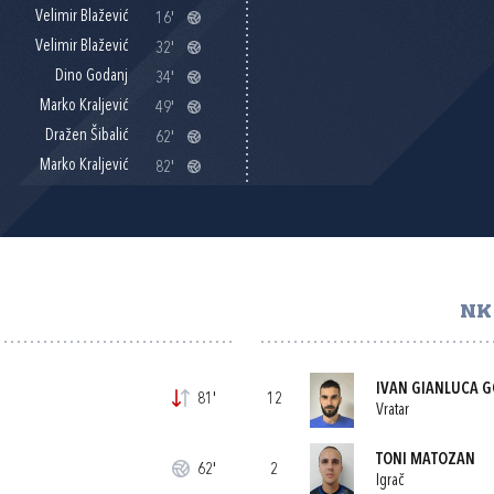
Velimir Blažević
16'
Velimir Blažević
32'
Dino Godanj
34'
Marko Kraljević
49'
Dražen Šibalić
62'
Marko Kraljević
82'
NK
IVAN GIANLUCA 
81'
12
Vratar
TONI MATOZAN
62'
2
Igrač