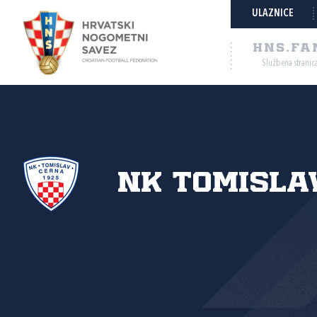
ULAZNICE
HNS.FA
Službena stranic
NK Tomislav