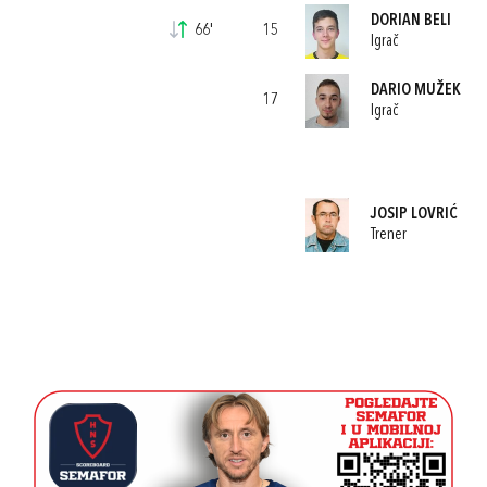
DORIAN BELI
66'
15
Igrač
DARIO MUŽEK
17
Igrač
JOSIP LOVRIĆ
Trener