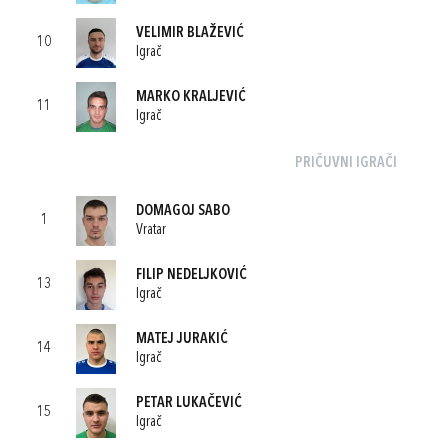
VELIMIR BLAŽEVIĆ
10
Igrač
MARKO KRALJEVIĆ
11
Igrač
PRIČUVNI IGRAČI
DOMAGOJ SABO
1
Vratar
FILIP NEDELJKOVIĆ
13
Igrač
MATEJ JURAKIĆ
14
Igrač
PETAR LUKAČEVIĆ
15
Igrač