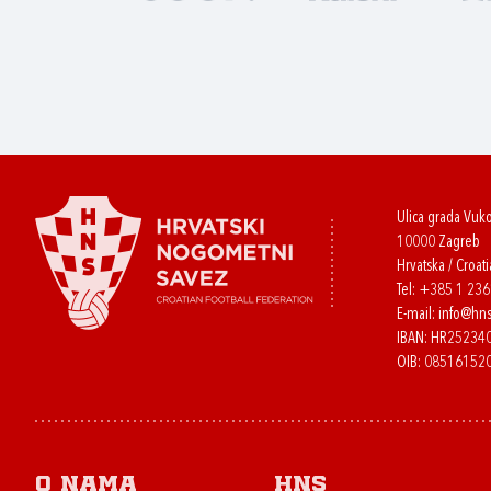
Ulica grada Vuk
10000 Zagreb
Hrvatska / Croati
Tel:
+385 1 23
E-mail:
info@hns
IBAN: HR2523
OIB: 08516152
O nama
HNS