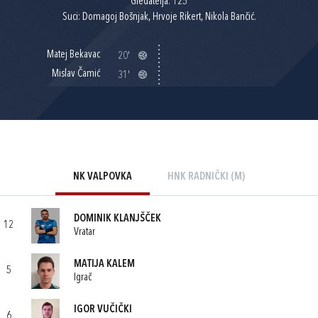
Gledatelja: 125
Suci: Domagoj Bošnjak, Hrvoje Rikert, Nikola Bančić.
Matej Bekavac
20'
Mislav Čamić
31'
NK VALPOVKA
HNK RADNIČKI (M)
DOMINIK KLANJŠČEK
12
Vratar
MATIJA KALEM
5
Igrač
IGOR VUČIČKI
6