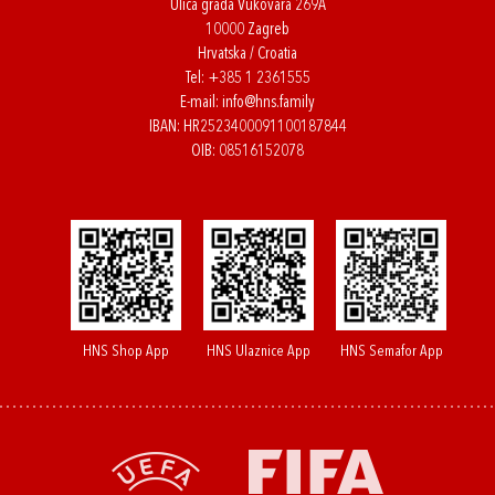
Ulica grada Vukovara 269A
10000 Zagreb
Hrvatska / Croatia
Tel:
+385 1 2361555
E-mail:
info@hns.family
IBAN: HR2523400091100187844
OIB: 08516152078
HNS Shop App
HNS Ulaznice App
HNS Semafor App