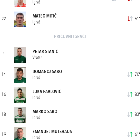
Igrač
MATEO MITIĆ
22
61'
Igrač
PRIČUVNI IGRAČI
PETAR STANIĆ
1
Vratar
DOMAGOJ SABO
14
70'
Igrač
LUKA PAVLOVIĆ
16
83'
Igrač
MARKO SABO
18
83'
Igrač
EMANUEL MUTSHAUS
19
61'
Igrač