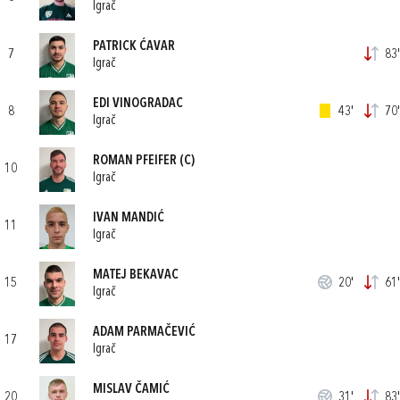
Igrač
PATRICK ĆAVAR
7
83'
Igrač
EDI VINOGRADAC
8
43'
70'
Igrač
ROMAN PFEIFER
(C)
10
Igrač
IVAN MANDIĆ
11
Igrač
MATEJ BEKAVAC
15
20'
61'
Igrač
ADAM PARMAČEVIĆ
17
Igrač
MISLAV ČAMIĆ
20
31'
83'