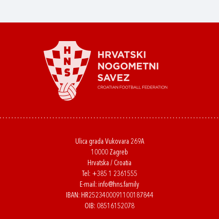
Ulica grada Vukovara 269A
10000 Zagreb
Hrvatska / Croatia
Tel:
+385 1 2361555
E-mail:
info@hns.family
IBAN: HR2523400091100187844
OIB: 08516152078