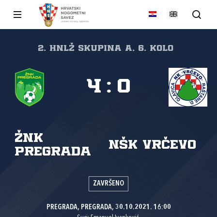
2. HNLŽ Skupina A, 6. kolo
4
:
0
ŽNK
NŠK Vrčevo
Pregrada
ZAVRŠENO
PREGRADA, PREGRADA, 30.10.2021. 16:00