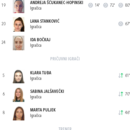
ANDREJA ŠĆUKANEC-HOPINSKI
19
14'
72'
80'
Igračica
LANA STANKOVIĆ
20
67'
Igračica
IDA BOČKAJ
24
Igračica
PRIČUVNI IGRAČI
KLARA TUĐA
5
61'
Igračica
SABINA JALŠAVEČKI
6
70'
Igračica
MARTA PULJEK
8
46'
Igračica
TRENER