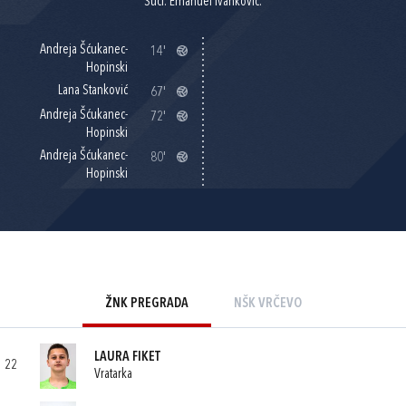
Suci: Emanuel Ivanković.
Andreja Šćukanec-
14'
Hopinski
Lana Stanković
67'
Andreja Šćukanec-
72'
Hopinski
Andreja Šćukanec-
80'
Hopinski
ŽNK PREGRADA
NŠK VRČEVO
LAURA FIKET
22
Vratarka