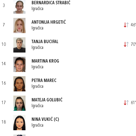
BERNARDICA STRABIĆ
3
Igračica
ANTONIJA HRGETIĆ
7
46'
Igračica
TANJA BUCIFAL
10
70'
Igračica
MARTINA KROG
14
Igračica
PETRA MAREC
16
Igračica
MATEJA GOLUBIĆ
17
61'
Igračica
NINA VUKIĆ
(C)
18
Igračica