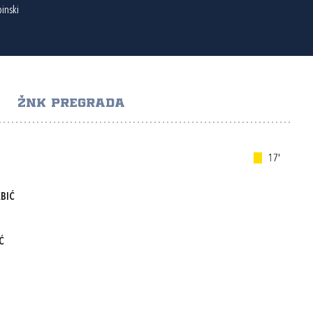
inski
ŽNK PREGRADA
17'
BIĆ
Ć