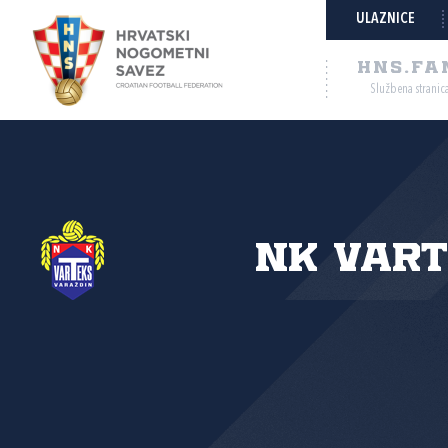
ULAZNICE
HNS.FA
Službena stranic
NK Var