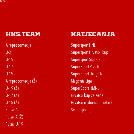
078
HNS.team
Natjecanja
A reprezentacija
Supersport HNL
U-21
Supersport Hrvatski kup
U-19
Supersport Superkup
U-17
SuperSport Prva NL
U-15
SuperSport Druga NL
A reprezentacija (Ž)
Magenta Liga
U-19 (Ž)
SuperSport HMNL
U-17 (Ž)
Hrvatski kup za žene
U-15 (Ž)
Hrvatski malonogometni kup
Futsal A
Sva natjecanja
Futsal A (Ž)
Futsal U-19