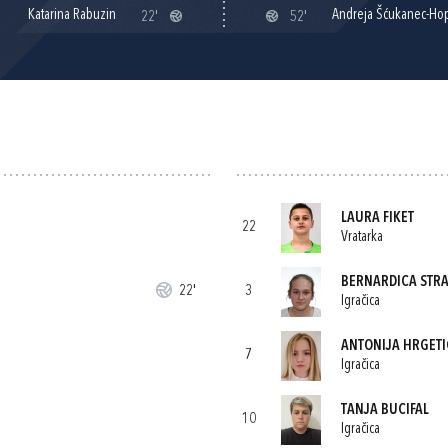
Katarina Rabuzin
Andreja Šćukanec-Hop
22'
52'
LAURA FIKET
22
Vratarka
BERNARDICA STRA
22'
3
Igračica
ANTONIJA HRGETI
7
Igračica
TANJA BUCIFAL
10
Igračica