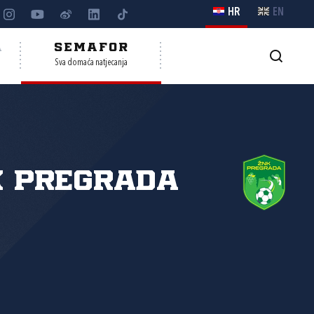
HR
EN
A
SEMAFOR
Sva domaća natjecanja
K Pregrada