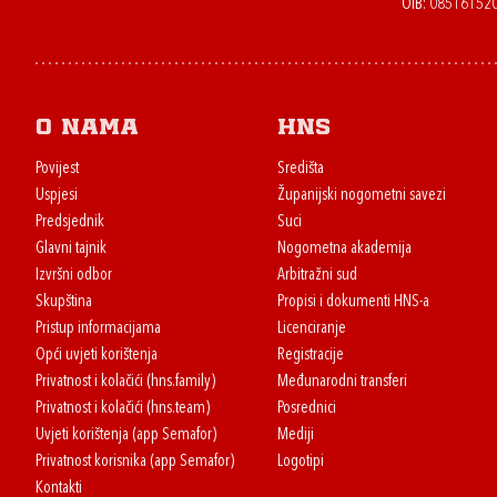
OIB: 08516152
O nama
HNS
Povijest
Središta
Uspjesi
Županijski nogometni savezi
Predsjednik
Suci
Glavni tajnik
Nogometna akademija
Izvršni odbor
Arbitražni sud
Skupština
Propisi i dokumenti HNS-a
Pristup informacijama
Licenciranje
Opći uvjeti korištenja
Registracije
Privatnost i kolačići (hns.family)
Međunarodni transferi
Privatnost i kolačići (hns.team)
Posrednici
Uvjeti korištenja (app Semafor)
Mediji
Privatnost korisnika (app Semafor)
Logotipi
Kontakti