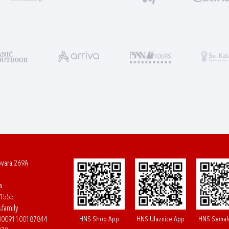
ovara 269A
a
61555
.family
HNS Shop App
HNS Ulaznice App
HNS Semaf
400091100187844