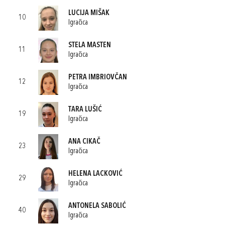
LUCIJA MIŠAK
10
Igračica
STELA MASTEN
11
Igračica
PETRA IMBRIOVČAN
12
Igračica
TARA LUŠIĆ
19
Igračica
ANA CIKAČ
23
Igračica
HELENA LACKOVIĆ
29
Igračica
ANTONELA SABOLIĆ
40
Igračica