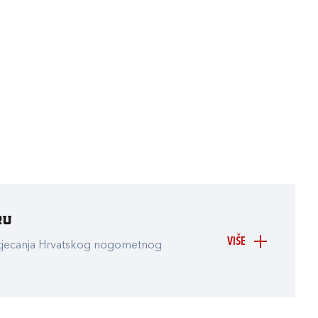
ru
VIŠE
atjecanja Hrvatskog nogometnog