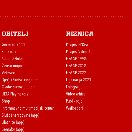
Obitelj
Riznica
Generacija 111
Povijest HNS-a
Edukacija
Povijest Vatrenih
#JednaObitelj
FIFA SP 1998.
Ženski nogomet
FIFA SP 2018.
Veterani
FIFA SP 2022.
Dječji i školski nogomet
Liga nacija 2023.
Osobe s invaliditetom
Fotografije
UEFA Playmakers
Video arhiva
Shop
Publikacije
Informativno-multimedijski centar
Wallpaperi
Službena trgovina (app)
Ulaznice (app)
Semafor (app)