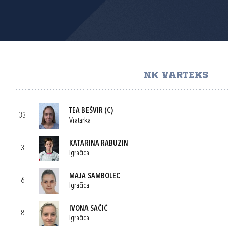
NK VARTEKS
TEA BEŠVIR
(C)
33
Vratarka
KATARINA RABUZIN
3
Igračica
MAJA SAMBOLEC
6
Igračica
IVONA SAČIĆ
8
Igračica