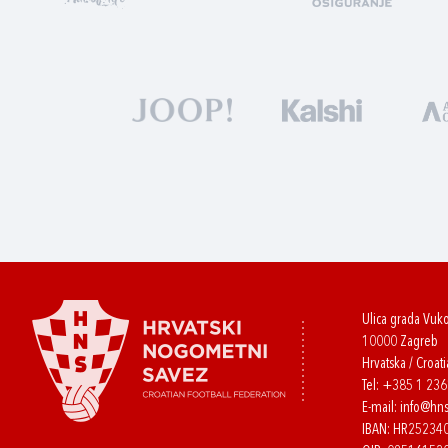
Ulica grada Vuk
10000 Zagreb
Hrvatska / Croati
Tel:
+385 1 23
E-mail:
info@hns
IBAN: HR2523