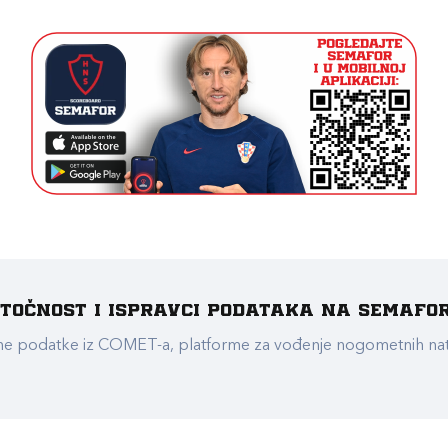
e točnost i ispravci podataka na Semafo
ualne podatke iz COMET-a, platforme za vođenje nogometnih n