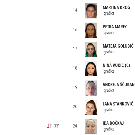
MARTINA KROG
14
Igračica
PETRA MAREC
16
Igračica
MATEJA GOLUBIĆ
17
Igračica
NINA VUKIĆ
(C)
18
Igračica
ANDREJA ŠĆUKAN
19
Igračica
LANA STANKOVIĆ
20
Igračica
IDA BOČKAJ
33'
24
Igračica