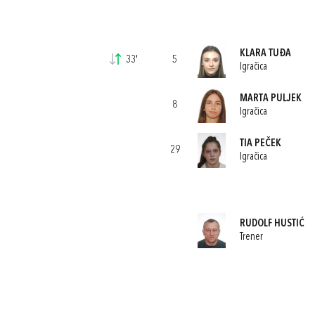
KLARA TUĐA
33'
5
Igračica
MARTA PULJEK
8
Igračica
TIA PEČEK
29
Igračica
RUDOLF HUSTIĆ
Trener