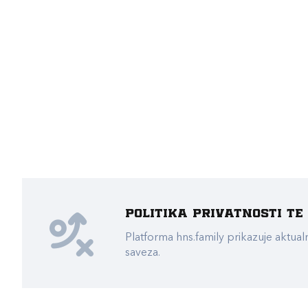
Politika privatnosti t
Platforma hns.family prikazuje akt
saveza.