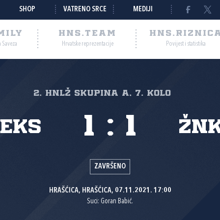
SHOP
VATRENO SRCE
MEDIJI
MILY
HNS.TEAM
HNS.RIZNIC
a Saveza
Hrvatske reprezentacije
Povijest i statistika
2. HNLŽ Skupina A, 7. kolo
1
:
1
teks
ŽN
ZAVRŠENO
HRAŠĆICA, HRAŠĆICA, 07.11.2021. 17:00
Suci: Goran Babić.