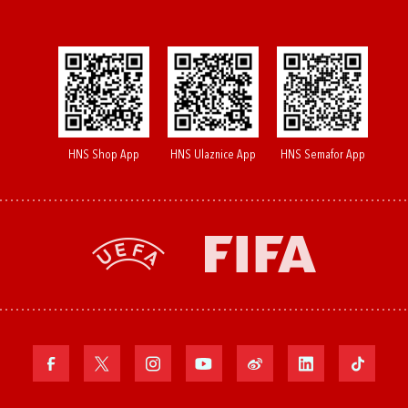
HNS Shop App
HNS Ulaznice App
HNS Semafor App