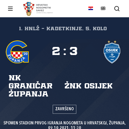
1. HNLŽ - Kadetkinje, 5. kolo
2
:
3
NK
Graničar
ŽNK Osijek
Županja
ZAVRŠENO
SPOMEN STADION PRVOG IGRANJA NOGOMETA U HRVATSKOJ, ŽUPANJA,
09.10.2021. 11:30