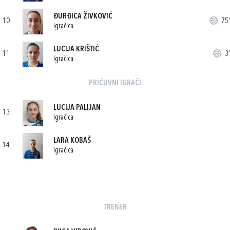
ĐURĐICA ŽIVKOVIĆ
10
75'
Igračica
LUCIJA KRIŠTIĆ
11
3'
Igračica
PRIČUVNI IGRAČI
LUCIJA PALIJAN
13
Igračica
LARA KOBAŠ
14
Igračica
TRENER