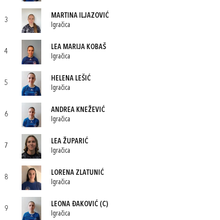
MARTINA ILJAZOVIĆ
3
Igračica
LEA MARIJA KOBAŠ
4
Igračica
HELENA LEŠIĆ
5
Igračica
ANDREA KNEŽEVIĆ
6
Igračica
LEA ŽUPARIĆ
7
Igračica
LORENA ZLATUNIĆ
8
Igračica
LEONA ĐAKOVIĆ
(C)
9
Igračica