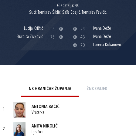
Gledatelja: 40
Suci: Tomislav Šiklić, Saša Spajić, Tomislav Pavičić.
Lucija Krištić
Ivana Deže
3'
23'
Đurđica Živković
Ivana Deže
75'
48'
Lorena Kokanović
70'
NK GRANIČAR ŽUPANJA
ŽNK OSIJEK
ANTONIA BAČIĆ
1
Vratarka
ANITA NIKOLIĆ
2
Igračica