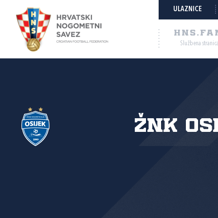
ULAZNICE
HNS.FA
Službena stranic
ŽNK Os