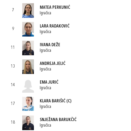
MATEA PERKUNIĆ
7
Igračica
LARA RADAKOVIĆ
9
Igračica
IVANA DEŽE
11
Igračica
ANDREJA JELIĆ
13
Igračica
EMA JURIĆ
14
Igračica
KLARA BARIŠIĆ
(C)
17
Igračica
SNJEŽANA BARUKČIĆ
18
Igračica