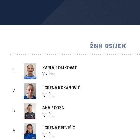
ŽNK OSIJEK
KARLA BOLJKOVAC
1
Vratarka
LORENA KOKANOVIĆ
2
Igračica
ANA BODZA
5
Igračica
LORENA PREVIŠIĆ
6
Igračica