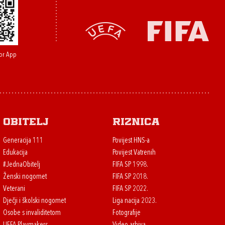
or App
Obitelj
Riznica
Generacija 111
Povijest HNS-a
Edukacija
Povijest Vatrenih
#JednaObitelj
FIFA SP 1998.
Ženski nogomet
FIFA SP 2018.
Veterani
FIFA SP 2022.
Dječji i školski nogomet
Liga nacija 2023.
Osobe s invaliditetom
Fotografije