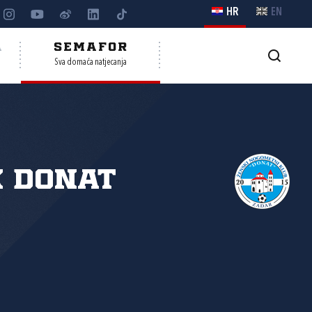
HR
EN
A
SEMAFOR
Sva domaća natjecanja
 Donat