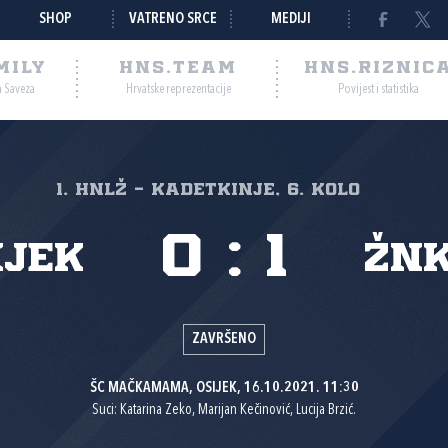
SHOP
VATRENO SRCE
MEDIJI
MILY
HNS.TEAM
HNS.RIZNIC
a Saveza
Hrvatske reprezentacije
Povijest i statistika
1. HNLŽ - Kadetkinje, 6. kolo
0
:
1
ijek
ŽNK
ZAVRŠENO
ŠC MAČKAMAMA, OSIJEK, 16.10.2021. 11:30
Suci: Katarina Zeko, Marijan Kečinović, Lucija Brzić.