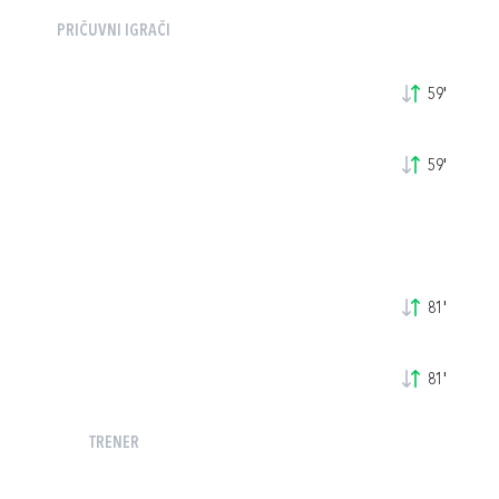
PRIČUVNI IGRAČI
59'
59'
81'
81'
TRENER