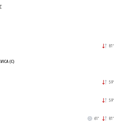
Ć
81'
AVICA
(C)
59'
59'
61'
81'