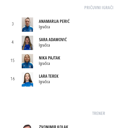
PRIČUVNI IGRAČI
ANAMARIJA PERIĆ
3
Igračica
SARA ADAMOVIĆ
4
Igračica
NIKA PAJTAK
15
Igračica
LARA TEREK
16
Igračica
TRENER
ZVONIMIR KOLAK