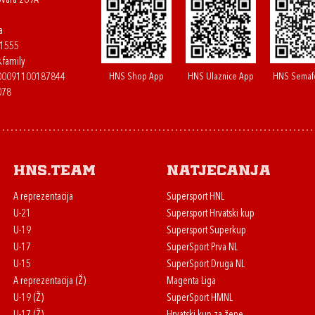
ovara 269A
a
61555
.family
HNS Shop App
HNS Ulaznice App
HNS Semaf
400091100187844
078
HNS.team
Natjecanja
A reprezentacija
Supersport HNL
U-21
Supersport Hrvatski kup
U-19
Supersport Superkup
U-17
SuperSport Prva NL
U-15
SuperSport Druga NL
A reprezentacija (Ž)
Magenta Liga
U-19 (Ž)
SuperSport HMNL