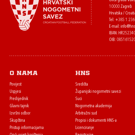
Ulica grada Vuk
10000 Zagreb
Hrvatska / Croati
Tel:
+385 1 23
E-mail:
info@hns
IBAN: HR2523
OIB: 08516152
O nama
HNS
Povijest
Središta
Uspjesi
Županijski nogometni savezi
Predsjednik
Suci
Glavni tajnik
Nogometna akademija
Izvršni odbor
Arbitražni sud
Skupština
Propisi i dokumenti HNS-a
Pristup informacijama
Licenciranje