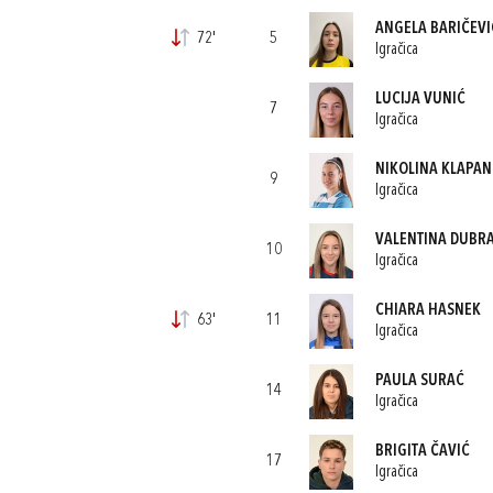
ANGELA BARIČEVI
72'
5
Igračica
LUCIJA VUNIĆ
7
Igračica
NIKOLINA KLAPAN
9
Igračica
VALENTINA DUBR
10
Igračica
CHIARA HASNEK
63'
11
Igračica
PAULA SURAĆ
14
Igračica
BRIGITA ČAVIĆ
17
Igračica