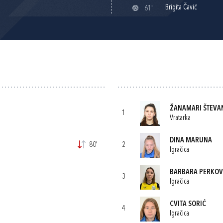
Brigita Čavić
61'
ŽANAMARI ŠTEVA
1
Vratarka
DINA MARUNA
80'
2
Igračica
BARBARA PERKOV
3
Igračica
CVITA SORIĆ
4
Igračica