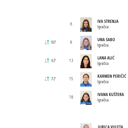
IVA STRENJA
6
Igračica
UNA SABO
80'
8
Igračica
LANA ALIĆ
63'
13
Igračica
KARMEN PERIČIĆ
72'
15
Igračica
IVANA KUŠTERA
18
Igračica
JURICA VULETA