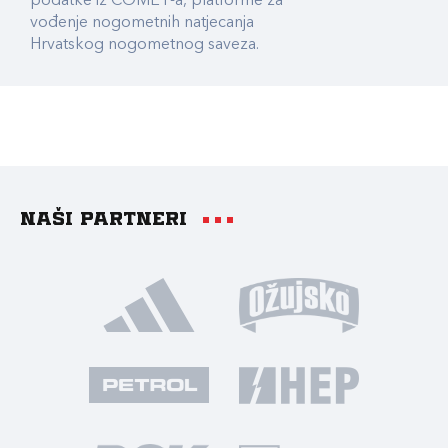
podatke iz COMET-a, platforme za
vođenje nogometnih natjecanja
Hrvatskog nogometnog saveza.
Naši partneri