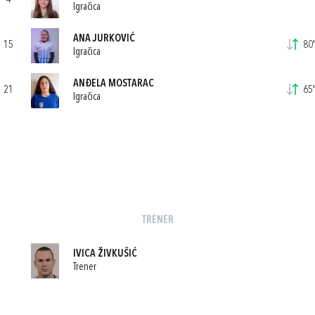
4
Igračica
ANA JURKOVIĆ
15
80'
Igračica
ANĐELA MOSTARAC
21
65'
Igračica
TRENER
IVICA ŽIVKUŠIĆ
Trener