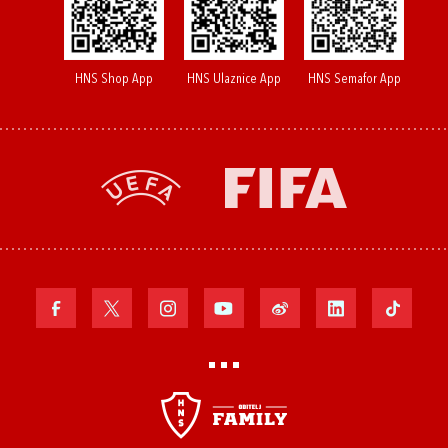
HNS Shop App
HNS Ulaznice App
HNS Semafor App