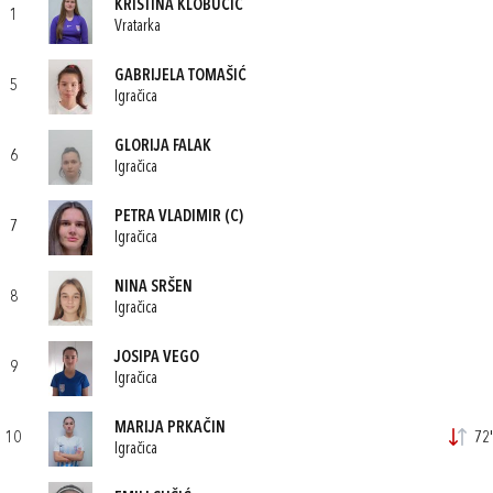
KRISTINA KLOBUČIĆ
1
Vratarka
GABRIJELA TOMAŠIĆ
5
Igračica
GLORIJA FALAK
6
Igračica
PETRA VLADIMIR
(C)
7
Igračica
NINA SRŠEN
8
Igračica
JOSIPA VEGO
9
Igračica
MARIJA PRKAČIN
10
72'
Igračica