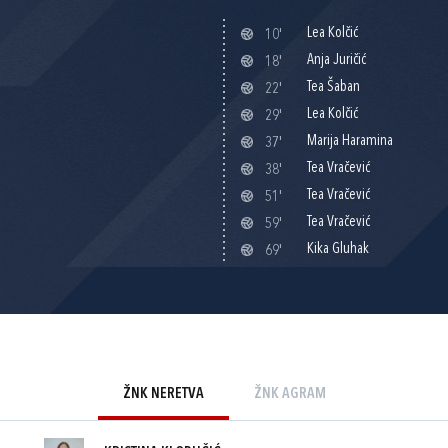
Lea Kolčić
10'
Anja Juričić
18'
Tea Šaban
22'
Lea Kolčić
29'
Marija Haramina
37'
Tea Vračević
38'
Tea Vračević
51'
Tea Vračević
59'
Kika Gluhak
69'
ŽNK NERETVA
ŽNK AGRAM