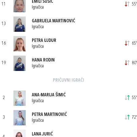
EMILI SUŠIĆ
11
55'
Igračica
GABRIJELA MARTINOVIĆ
13
Igračica
PETRA UJDUR
16
65'
Igračica
HANA RODIN
19
80'
Igračica
PRIČUVNI IGRAČI
ANA-MARIJA ŠIMIĆ
2
55'
Igračica
PETRA MARTINOVIĆ
3
72'
Igračica
LANA JURIĆ