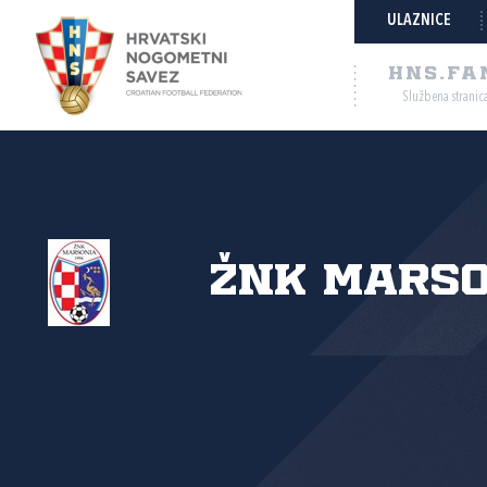
ULAZNICE
HNS.FA
Službena stranic
ŽNK Marso