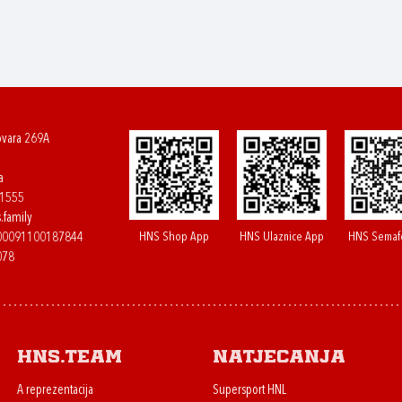
ovara 269A
a
61555
.family
HNS Shop App
HNS Ulaznice App
HNS Semaf
400091100187844
078
HNS.team
Natjecanja
A reprezentacija
Supersport HNL