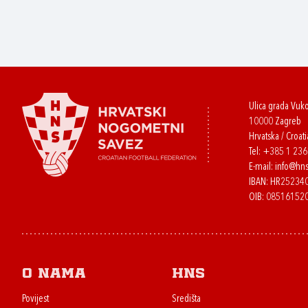
Ulica grada Vuk
10000 Zagreb
Hrvatska / Croati
Tel:
+385 1 23
E-mail:
info@hns
IBAN: HR2523
OIB: 08516152
O nama
HNS
Povijest
Središta