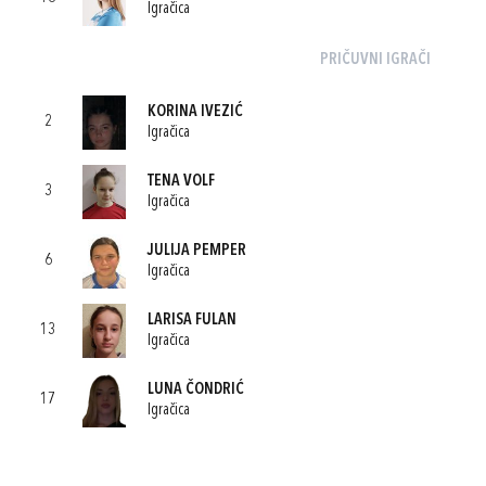
Igračica
PRIČUVNI IGRAČI
KORINA IVEZIĆ
2
Igračica
TENA VOLF
3
Igračica
JULIJA PEMPER
6
Igračica
LARISA FULAN
13
Igračica
LUNA ČONDRIĆ
17
Igračica