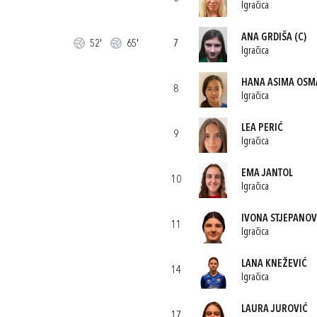
Igračica
ANA GRDIŠA
(C)
52'
65'
7
Igračica
HANA ASIMA OSM
8
Igračica
LEA PERIĆ
9
Igračica
EMA JANTOL
10
Igračica
IVONA STJEPANOV
11
Igračica
LANA KNEŽEVIĆ
14
Igračica
LAURA JUROVIĆ
17