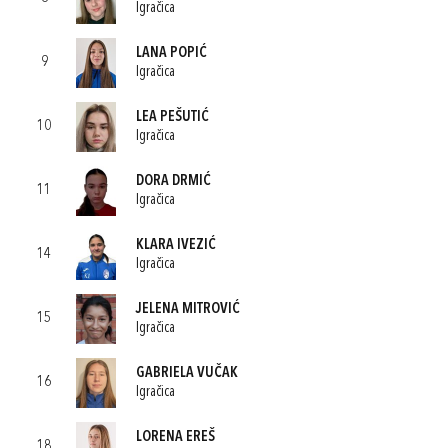
Igračica
LANA POPIĆ
9
Igračica
LEA PEŠUTIĆ
10
Igračica
DORA DRMIĆ
11
Igračica
KLARA IVEZIĆ
14
Igračica
JELENA MITROVIĆ
15
Igračica
GABRIELA VUČAK
16
Igračica
LORENA EREŠ
18