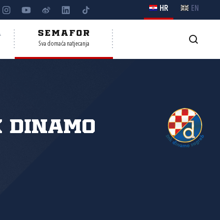
HR
EN
A
SEMAFOR
Sva domaća natjecanja
 Dinamo