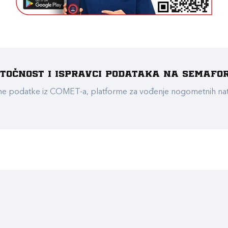
e točnost i ispravci podataka na Semafo
ualne podatke iz COMET-a, platforme za vođenje nogometnih n