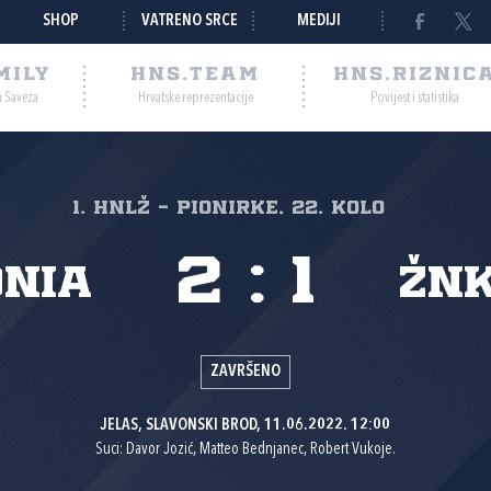
SHOP
VATRENO SRCE
MEDIJI
MILY
HNS.TEAM
HNS.RIZNIC
a Saveza
Hrvatske reprezentacije
Povijest i statistika
1. HNLŽ - Pionirke, 22. kolo
2
:
1
nia
ŽNK
ZAVRŠENO
JELAS, SLAVONSKI BROD, 11.06.2022. 12:00
Suci: Davor Jozić, Matteo Bednjanec, Robert Vukoje.