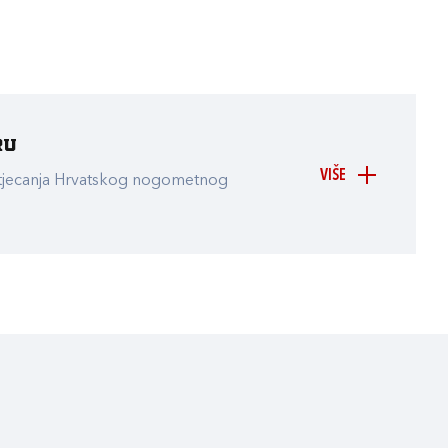
ru
VIŠE
atjecanja Hrvatskog nogometnog