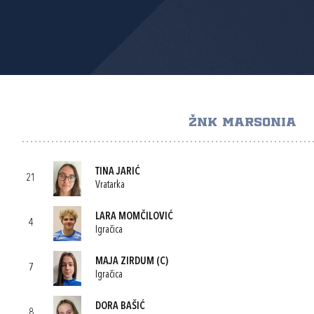
ŽNK MARSONIA
TINA JARIĆ
21
Vratarka
LARA MOMČILOVIĆ
4
Igračica
MAJA ZIRDUM
(C)
7
Igračica
DORA BAŠIĆ
8