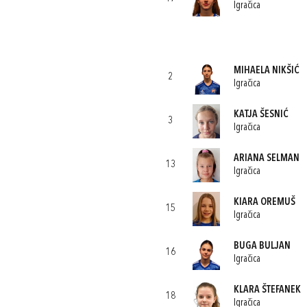
Igračica
MIHAELA NIKŠIĆ
2
Igračica
KATJA ŠESNIĆ
3
Igračica
ARIANA SELMAN
13
Igračica
KIARA OREMUŠ
15
Igračica
BUGA BULJAN
16
Igračica
KLARA ŠTEFANEK
18
Igračica