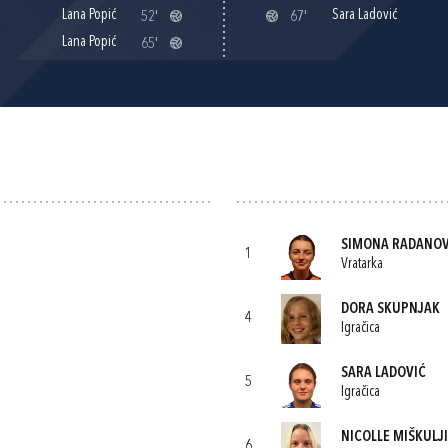
Lana Popić
Sara Ladović
52'
67'
Lana Popić
65'
SIMONA RADANOV
1
Vratarka
DORA SKUPNJAK
4
Igračica
SARA LADOVIĆ
5
Igračica
NICOLLE MIŠKULJ
6