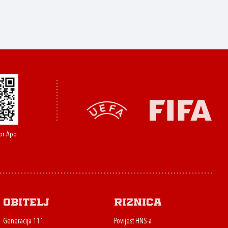
or App
Obitelj
Riznica
Generacija 111
Povijest HNS-a