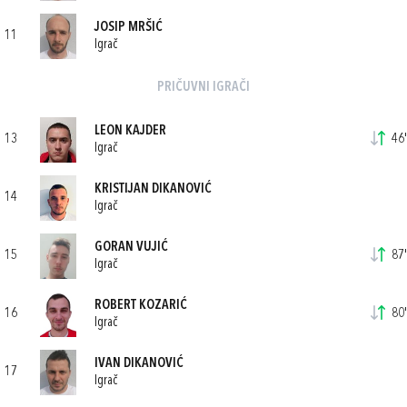
JOSIP MRŠIĆ
11
Igrač
PRIČUVNI IGRAČI
LEON KAJDER
13
46'
Igrač
KRISTIJAN DIKANOVIĆ
14
Igrač
GORAN VUJIĆ
15
87'
Igrač
ROBERT KOZARIĆ
16
80'
Igrač
IVAN DIKANOVIĆ
17
Igrač