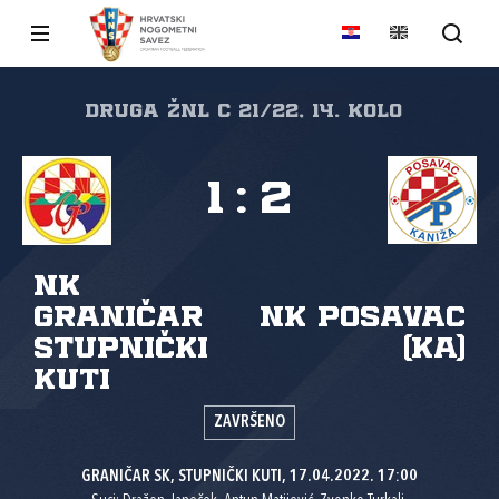
DRUGA ŽNL C 21/22, 14. kolo
1
:
2
NK
Graničar
NK Posavac
Stupnički
(Ka)
Kuti
ZAVRŠENO
GRANIČAR SK, STUPNIČKI KUTI, 17.04.2022. 17:00