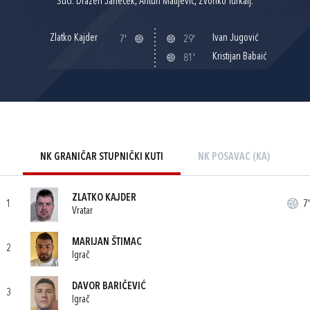
Suci: Dražen Janeček, Antun Matijević, Zvonko Turkalj.
Zlatko Kajder
Ivan Jugović
7'
29'
Kristijan Babaić
81'
NK GRANIČAR STUPNIČKI KUTI
NK POSAVAC (KA)
ZLATKO KAJDER
1
7'
Vratar
MARIJAN ŠTIMAC
2
Igrač
DAVOR BARIČEVIĆ
3
Igrač