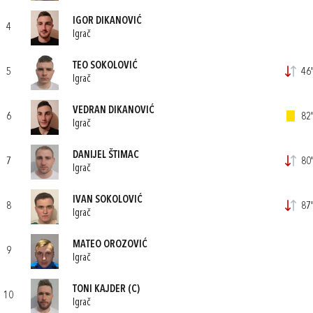
IGOR DIKANOVIĆ
4
Igrač
TEO SOKOLOVIĆ
5
46'
Igrač
VEDRAN DIKANOVIĆ
6
82'
Igrač
DANIJEL ŠTIMAC
7
80'
Igrač
IVAN SOKOLOVIĆ
8
87'
Igrač
MATEO OROZOVIĆ
9
Igrač
TONI KAJDER
(C)
10
Igrač