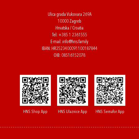
Ulica grada Vukovara 269A
10000 Zagreb
Hrvatska / Croatia
Tel:
+385 1 2361555
E-mail:
info@hns.family
IBAN: HR2523400091100187844
OIB: 08516152078
HNS Shop App
HNS Ulaznice App
HNS Semafor App