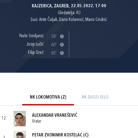
KAJZERICA, ZAGREB, 22.05.2022. 17:00
Gledatelja: 40
Suci: Ante Čuljak, Dario Kolarević, Mario Cindrić.
Pavle Smiljanić
38'
Josip Lučić
60'
Filip Oreč
65'
NK LOKOMOTIVA (Z)
NK DUGO SELO
ALEXANDAR VRANEŠEVIĆ
12
Vratar
PETAR ZVONIMIR KOSTELAC
(C)