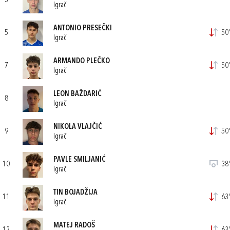
3
Igrač
ANTONIO PRESEČKI
5
50'
Igrač
ARMANDO PLEČKO
7
50'
Igrač
LEON BAŽDARIĆ
8
Igrač
NIKOLA VLAJČIĆ
9
50'
Igrač
PAVLE SMILJANIĆ
10
38'
Igrač
TIN BOJADŽIJA
11
63'
Igrač
MATEJ RADOŠ