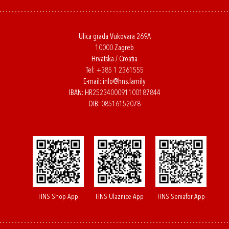
Ulica grada Vukovara 269A
10000 Zagreb
Hrvatska / Croatia
Tel:
+385 1 2361555
E-mail:
info@hns.family
IBAN: HR2523400091100187844
OIB: 08516152078
HNS Shop App
HNS Ulaznice App
HNS Semafor App