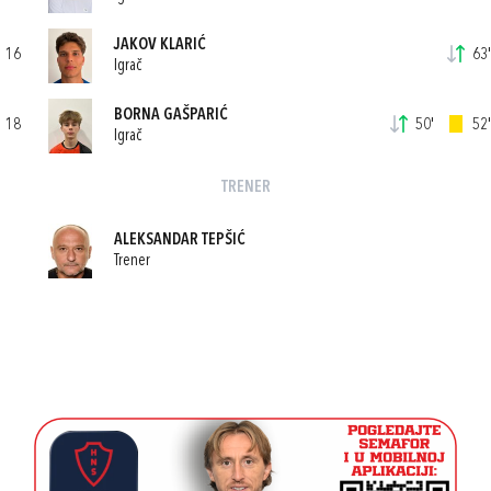
JAKOV KLARIĆ
16
63'
Igrač
BORNA GAŠPARIĆ
18
50'
52'
Igrač
TRENER
ALEKSANDAR TEPŠIĆ
Trener