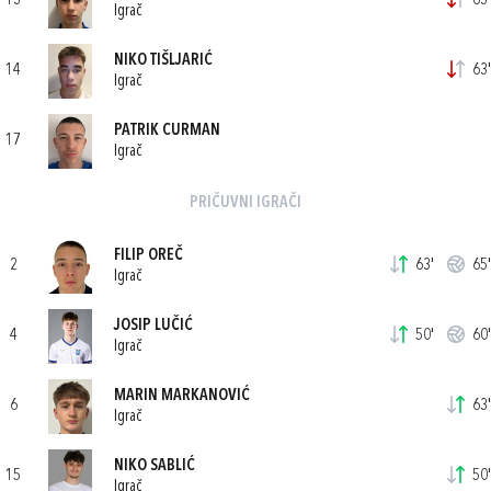
13
63'
Igrač
NIKO TIŠLJARIĆ
14
63'
Igrač
PATRIK CURMAN
17
Igrač
PRIČUVNI IGRAČI
FILIP OREČ
2
63'
65'
Igrač
JOSIP LUČIĆ
4
50'
60'
Igrač
MARIN MARKANOVIĆ
6
63'
Igrač
NIKO SABLIĆ
15
50'
Igrač