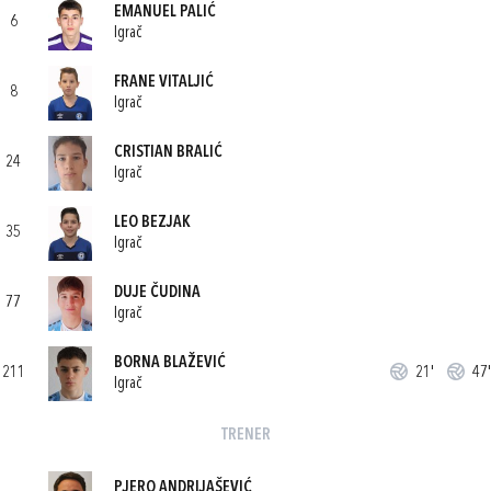
EMANUEL PALIĆ
6
Igrač
FRANE VITALJIĆ
8
Igrač
CRISTIAN BRALIĆ
24
Igrač
LEO BEZJAK
35
Igrač
DUJE ČUDINA
77
Igrač
BORNA BLAŽEVIĆ
211
21'
47'
Igrač
TRENER
PJERO ANDRIJAŠEVIĆ