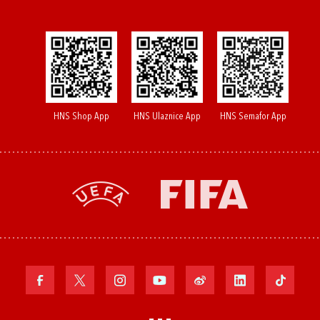
HNS Shop App
HNS Ulaznice App
HNS Semafor App