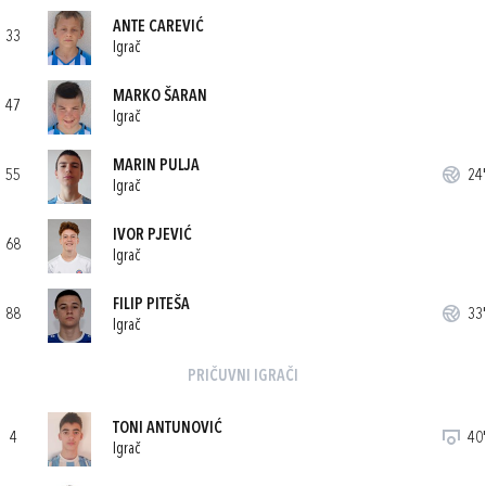
ANTE CAREVIĆ
33
Igrač
MARKO ŠARAN
47
Igrač
MARIN PULJA
55
24'
Igrač
IVOR PJEVIĆ
68
Igrač
FILIP PITEŠA
88
33'
Igrač
PRIČUVNI IGRAČI
TONI ANTUNOVIĆ
4
40'
Igrač