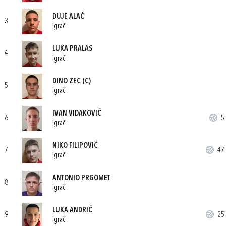
DUJE ALAČ
3
Igrač
LUKA PRALAS
4
Igrač
DINO ZEC
(C)
5
Igrač
IVAN VIDAKOVIĆ
6
5'
Igrač
NIKO FILIPOVIĆ
7
47'
Igrač
ANTONIO PRGOMET
8
Igrač
LUKA ANDRIĆ
9
25'
Igrač