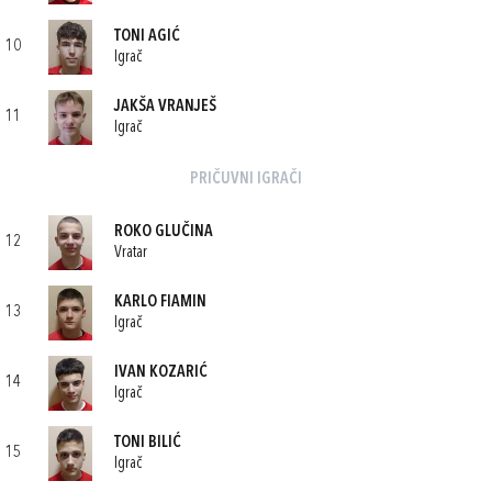
TONI AGIĆ
10
Igrač
JAKŠA VRANJEŠ
11
Igrač
PRIČUVNI IGRAČI
ROKO GLUČINA
12
Vratar
KARLO FIAMIN
13
Igrač
IVAN KOZARIĆ
14
Igrač
TONI BILIĆ
15
Igrač