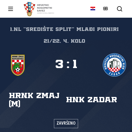
1.NL "SREDIŠTE SPLIT" Mlađi pioniri
21/22, 4. kolo
3
:
1
HRNK Zmaj
HNK Zadar
(M)
ZAVRŠENO