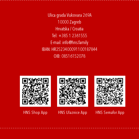
Ulica grada Vukovara 269A
10000 Zagreb
Hrvatska / Croatia
Tel:
+385 1 2361555
E-mail:
info@hns.family
IBAN: HR2523400091100187844
OIB: 08516152078
HNS Shop App
HNS Ulaznice App
HNS Semafor App