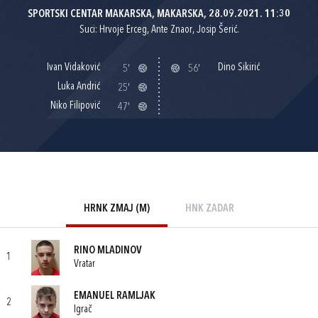
SPORTSKI CENTAR MAKARSKA, MAKARSKA, 28.09.2021. 11:30
Suci: Hrvoje Erceg, Ante Znaor, Josip Šerić.
Ivan Vidaković
Dino Sikirić
5'
56'
Luka Andrić
25'
Niko Filipović
47'
HRNK ZMAJ (M)
HNK ZADAR
RINO MLADINOV
1
Vratar
EMANUEL RAMLJAK
2
Igrač