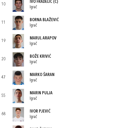
IVO FRADELIĆ
(C)
10
Igrač
BORNA BLAŽEVIĆ
11
Igrač
MARUL ARAPOV
19
Igrač
BOŽE KRIVIĆ
20
Igrač
MARKO ŠARAN
47
Igrač
MARIN PULJA
55
Igrač
IVOR PJEVIĆ
68
Igrač