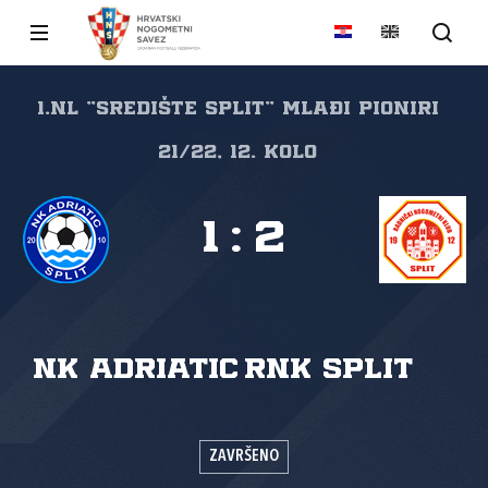
1.NL "SREDIŠTE SPLIT" Mlađi pioniri
21/22, 12. kolo
1
:
2
NK Adriatic
RNK Split
ZAVRŠENO