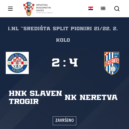
1.NL "SREDIŠTA SPLIT Pioniri 21/22, 2.
kolo
2
:
4
HNK Slaven
NK Neretva
Trogir
ZAVRŠENO