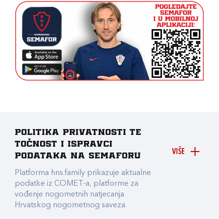
Politika privatnosti te
točnost i ispravci
VIŠE
podataka na Semaforu
Platforma hns.family prikazuje aktualne
podatke iz COMET-a, platforme za
vođenje nogometnih natjecanja
Hrvatskog nogometnog saveza.