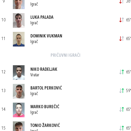
9
36'
Igrač
LUKA PALADA
10
65'
Igrač
DOMINIK VUKMAN
11
65'
Igrač
PRIČUVNI IGRAČI
NIKO RADELJAK
12
65'
Vratar
BARTOL PERKOVIĆ
13
59'
Igrač
MARKO BUREČIĆ
14
65'
Igrač
TONIO ŽARKOVIĆ
15
65'