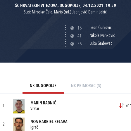
ŠC HRVATSKIH VITEZOVA, DUGOPOLJE, 04.12.2021. 10:30
Suci: Miroslav Čalo, Mario (ml.) Jadrijević, Damir Jokić.
Leon Ćurković
16'
Nikola Ivanković
41'
Luka Grabovac
56'
NK DUGOPOLJE
NK PRIMORAC (S)
MARIN RADNIĆ
1
61'
Vratar
NOA GABRIEL KELAVA
2
Igrač