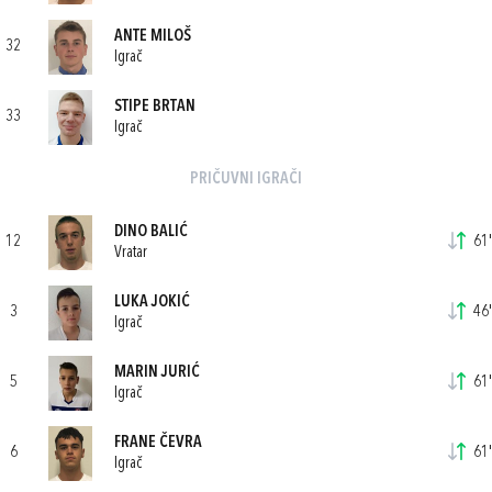
ANTE MILOŠ
32
Igrač
STIPE BRTAN
33
Igrač
PRIČUVNI IGRAČI
DINO BALIĆ
12
61'
Vratar
LUKA JOKIĆ
3
46'
Igrač
MARIN JURIĆ
5
61'
Igrač
FRANE ČEVRA
6
61'
Igrač