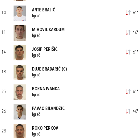
ANTE BRALIĆ
10
61'
Igrač
MIHOVIL KARDUM
11
46'
Igrač
JOSIP PERIŠIĆ
14
61'
Igrač
DUJE BRADARIĆ
(C)
18
Igrač
BORNA IVANDA
25
61'
Igrač
PAVAO BILANDŽIĆ
26
46'
Igrač
ROKO PERKOV
28
Igrač