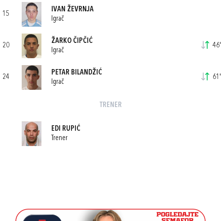
IVAN ŽEVRNJA
15
Igrač
ŽARKO ČIPČIĆ
20
46'
Igrač
PETAR BILANDŽIĆ
24
61'
Igrač
TRENER
EDI RUPIĆ
Trener