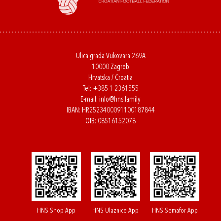
Ulica grada Vukovara 269A
10000 Zagreb
Hrvatska / Croatia
Tel:
+385 1 2361555
E-mail:
info@hns.family
IBAN: HR2523400091100187844
OIB: 08516152078
HNS Shop App
HNS Ulaznice App
HNS Semafor App