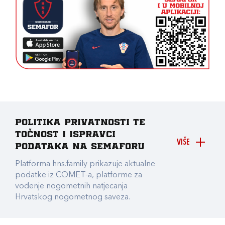
Politika privatnosti te
točnost i ispravci
VIŠE
podataka na Semaforu
Platforma hns.family prikazuje aktualne
podatke iz COMET-a, platforme za
vođenje nogometnih natjecanja
Hrvatskog nogometnog saveza.