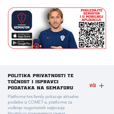
Politika privatnosti te
točnost i ispravci
VIŠE
podataka na Semaforu
Platforma hns.family prikazuje aktualne
podatke iz COMET-a, platforme za
vođenje nogometnih natjecanja
Hrvatskog nogometnog saveza.