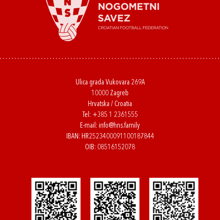
Ulica grada Vukovara 269A
10000 Zagreb
Hrvatska / Croatia
Tel:
+385 1 2361555
E-mail:
info@hns.family
IBAN: HR2523400091100187844
OIB: 08516152078