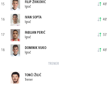
FILIP ŽIVKOVIĆ
15
48'
Igrač
IVAN SOPTA
16
48'
Igrač
FABIJAN PERIĆ
17
55'
Igrač
DOMINIK VUKO
18
48'
Igrač
TRENER
TONĆI ŽILIĆ
Trener