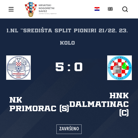
1.NL "SREDIŠTA SPLIT Pioniri 21/22, 23.
kolo
5
:
0
HNK
NK
Dalmatinac
Primorac (S)
(C)
ZAVRŠENO