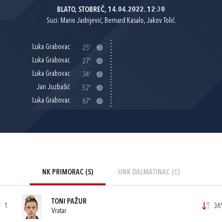
BLATO, STOBREČ, 14.04.2022. 12:30
Suci: Mario Jadrijević, Bernard Kasalo, Jakov Tolić.
Luka Grabovac
25'
Luka Grabovac
27'
Luka Grabovac
34'
Jan Juzbašić
52'
Luka Grabovac
67'
NK PRIMORAC (S)
HNK DALMATINAC (C)
TONI PAŽUR
1
36'
Vratar