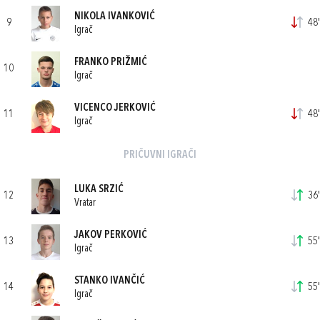
NIKOLA IVANKOVIĆ
9
48'
Igrač
FRANKO PRIŽMIĆ
10
Igrač
VICENCO JERKOVIĆ
11
48'
Igrač
PRIČUVNI IGRAČI
LUKA SRZIĆ
12
36'
Vratar
JAKOV PERKOVIĆ
13
55'
Igrač
STANKO IVANČIĆ
14
55'
Igrač