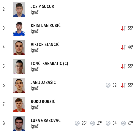
JOSIP ŠUĆUR
2
Igrač
KRISTIJAN RUBIĆ
3
55'
Igrač
VIKTOR STANČIĆ
4
48'
Igrač
TONĆI KARABATIĆ
(C)
5
55'
Igrač
JAN JUZBAŠIĆ
6
52'
55'
Igrač
ROKO BORZIĆ
7
Igrač
LUKA GRABOVAC
8
25'
27'
34'
67'
Igrač