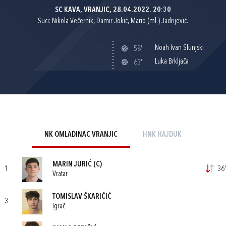
SC KAVA, VRANJIC, 28.04.2022. 20:30
Suci: Nikola Večernik, Damir Jokić, Mario (ml.) Jadrijević.
Noah Ivan Slunjski
58'
Luka Brkljača
63'
NK OMLADINAC VRANJIC
HNK HAJDUK
MARIN JURIĆ
(C)
1
36'
Vratar
TOMISLAV ŠKARIČIĆ
3
Igrač