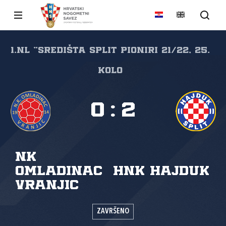
1.NL "SREDIŠTA SPLIT Pioniri 21/22, 25.
kolo
0
:
2
NK
Omladinac
HNK Hajduk
Vranjic
ZAVRŠENO