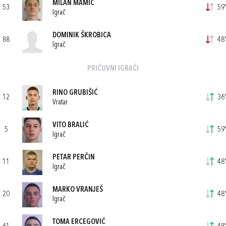
MILAN MAMIĆ
53
59'
Igrač
DOMINIK ŠKROBICA
88
48'
Igrač
PRIČUVNI IGRAČI
RINO GRUBIŠIĆ
12
36'
Vratar
VITO BRALIĆ
5
59'
Igrač
PETAR PERČIN
11
48'
Igrač
MARKO VRANJEŠ
20
48'
Igrač
TOMA ERCEGOVIĆ