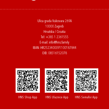
Ulica grada Vukovara 269A
10000 Zagreb
Hrvatska / Croatia
Tel:
+385 1 2361555
E-mail:
info@hns.family
IBAN: HR2523400091100187844
OIB: 08516152078
HNS Shop App
HNS Ulaznice App
HNS Semafor App