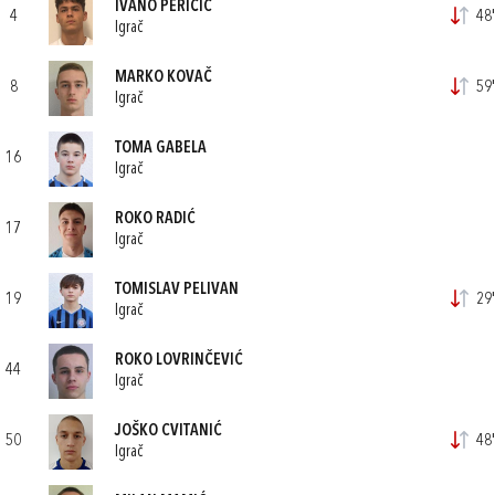
IVANO PERIČIĆ
4
48'
Igrač
MARKO KOVAČ
8
59'
Igrač
TOMA GABELA
16
Igrač
ROKO RADIĆ
17
Igrač
TOMISLAV PELIVAN
19
29'
Igrač
ROKO LOVRINČEVIĆ
44
Igrač
JOŠKO CVITANIĆ
50
48'
Igrač