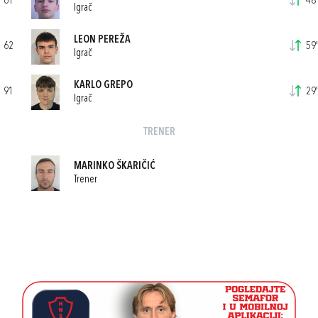
61
48'
Igrač
LEON PEREŽA
62
59'
Igrač
KARLO GREPO
91
29'
Igrač
TRENER
MARINKO ŠKARIČIĆ
Trener