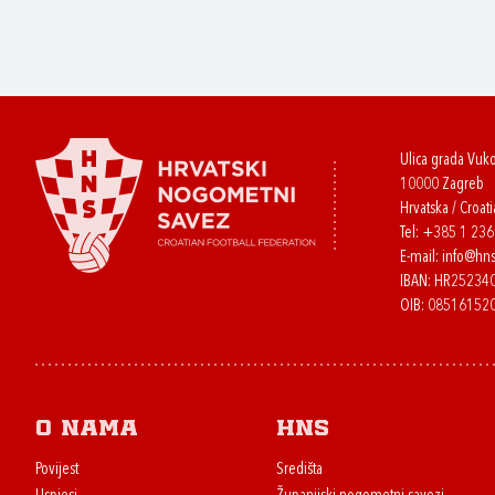
Ulica grada Vuk
10000 Zagreb
Hrvatska / Croati
Tel:
+385 1 23
E-mail:
info@hns
IBAN: HR2523
OIB: 08516152
O nama
HNS
Povijest
Središta