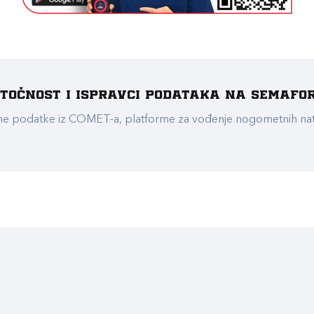
e točnost i ispravci podataka na Semafo
ualne podatke iz COMET-a, platforme za vođenje nogometnih n