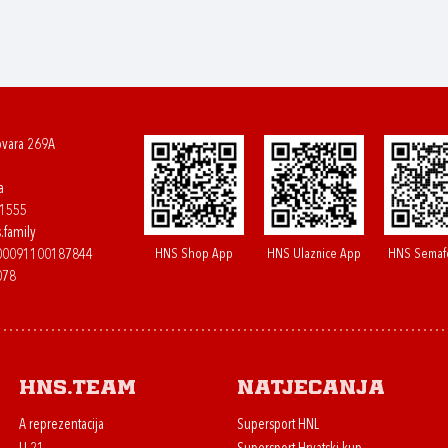
ovara 269A
a
61555
.family
HNS Shop App
HNS Ulaznice App
HNS Semaf
400091100187844
078
HNS.team
Natjecanja
A reprezentacija
Supersport HNL