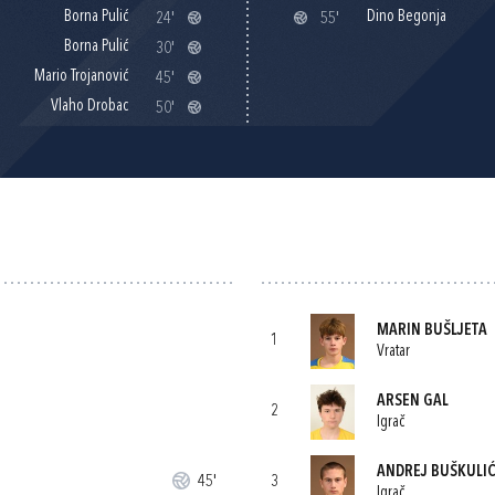
Borna Pulić
Dino Begonja
24'
55'
Borna Pulić
30'
Mario Trojanović
45'
Vlaho Drobac
50'
MARIN BUŠLJETA
1
Vratar
ARSEN GAL
2
Igrač
ANDREJ BUŠKULI
45'
3
Igrač