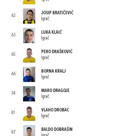
JOSIP BRATIČEVIĆ
62
Igrač
LUKA KLAIĆ
63
Igrač
PERO DRAŠKOVIĆ
65
Igrač
BORNA KRALJ
66
Igrač
MARO DRAGOJE
74
Igrač
VLAHO DROBAC
81
Igrač
BALDO DOBRAŠIN
87
Igrač