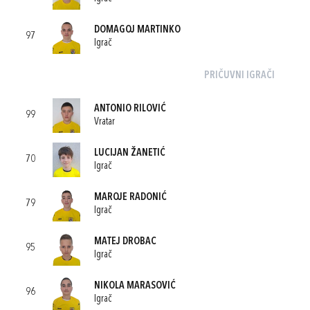
DOMAGOJ MARTINKO
97
Igrač
PRIČUVNI IGRAČI
ANTONIO RILOVIĆ
99
Vratar
LUCIJAN ŽANETIĆ
70
Igrač
MAROJE RADONIĆ
79
Igrač
MATEJ DROBAC
95
Igrač
NIKOLA MARASOVIĆ
96
Igrač