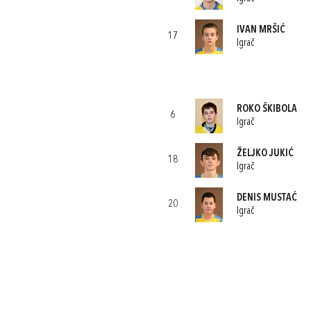
IVAN MRŠIĆ
17
Igrač
ROKO ŠKIBOLA
6
Igrač
ŽELJKO JUKIĆ
18
Igrač
DENIS MUSTAĆ
20
Igrač