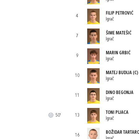
FILIP PETROVIĆ
4
Igrač
ŠIME MATEŠIĆ
7
Igrač
MARIN GRBIĆ
9
Igrač
MATEJ BUDIJA
(C)
10
Igrač
DINO BEGONJA
11
Igrač
TONI PIJACA
50'
13
Igrač
BOŽIDAR TARTAR
16
Igrač