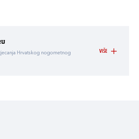
ru
VIŠE
atjecanja Hrvatskog nogometnog