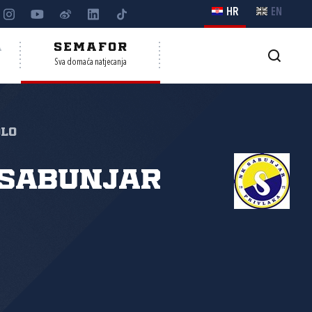
HR
EN
A
SEMAFOR
Sva domaća natjecanja
olo
 Sabunjar