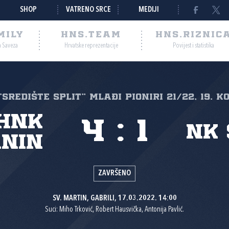
SHOP
VATRENO SRCE
MEDIJI
MILY
HNS.TEAM
HNS.RIZNIC
a Saveza
Hrvatske reprezentacije
Povijest i statistika
"SREDIŠTE SPLIT" Mlađi pioniri 21/22, 19. k
HNK
4
:
1
NK
nin
ZAVRŠENO
SV. MARTIN, GABRILI, 17.03.2022. 14:00
Suci: Miho Trković, Robert Hausvička, Antonija Pavlić.