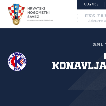
ULAZNICE
HNS.FA
Službena stranic
2.NL 
Konavlja