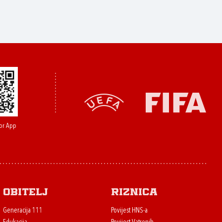
or App
Obitelj
Riznica
Generacija 111
Povijest HNS-a