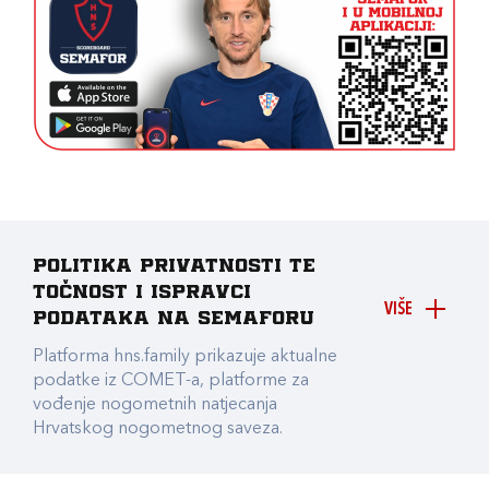
Politika privatnosti te
točnost i ispravci
VIŠE
podataka na Semaforu
Platforma hns.family prikazuje aktualne
podatke iz COMET-a, platforme za
vođenje nogometnih natjecanja
Hrvatskog nogometnog saveza.