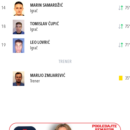
MARIN SAMARDŽIĆ
14
75'
Igrač
TOMISLAV ČUPIĆ
18
75'
Igrač
LEO LOVRIĆ
19
71'
Igrač
TRENER
MARIJO ZMIJAREVIĆ
35'
Trener