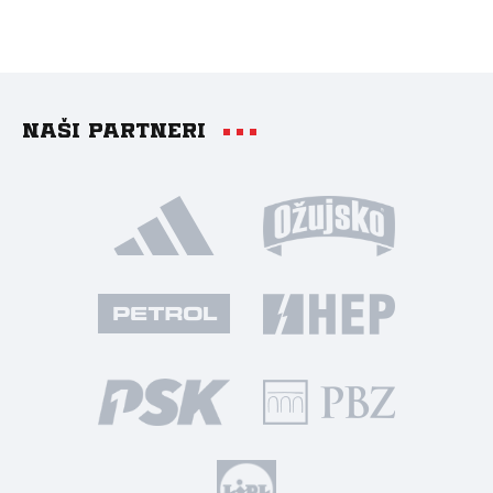
Naši partneri