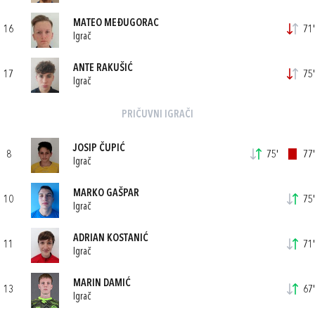
MATEO MEĐUGORAC
16
71'
Igrač
ANTE RAKUŠIĆ
17
75'
Igrač
PRIČUVNI IGRAČI
JOSIP ČUPIĆ
8
75'
77'
Igrač
MARKO GAŠPAR
10
75'
Igrač
ADRIAN KOSTANIĆ
11
71'
Igrač
MARIN DAMIĆ
13
67'
Igrač