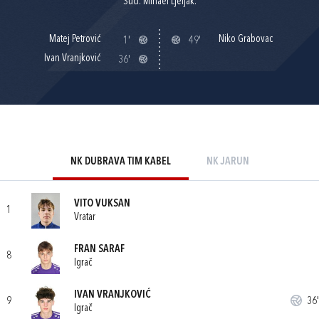
Suci: Mihael Ljeljak.
Matej Petrović
Niko Grabovac
1'
49'
Ivan Vranjković
36'
NK DUBRAVA TIM KABEL
NK JARUN
VITO VUKSAN
1
Vratar
FRAN SARAF
8
Igrač
IVAN VRANJKOVIĆ
9
36'
Igrač