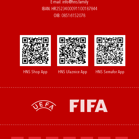
E-mail:
info@hns.family
IBAN: HR2523400091100187844
OIB: 08516152078
HNS Shop App
HNS Ulaznice App
HNS Semafor App