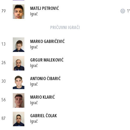
MATEJ PETROVIĆ
79
1'
Igrač
PRIČUVNI IGRAČI
MARKO GABRIČEVIĆ
13
Igrač
GRGUR MALEKOVIĆ
26
Igrač
ANTONIO ĆIBARIĆ
30
Igrač
MARIO KLARIĆ
56
Igrač
GABRIEL ČOLAK
87
Igrač