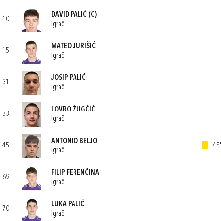
DAVID PALIĆ
(C)
10
Igrač
MATEO JURIŠIĆ
15
Igrač
JOSIP PALIĆ
31
Igrač
LOVRO ŽUGČIĆ
33
Igrač
ANTONIO BELJO
45
45'
Igrač
FILIP FERENČINA
69
Igrač
LUKA PALIĆ
70
Igrač