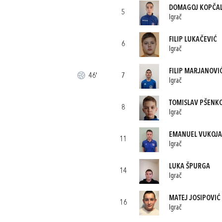
DOMAGOJ KOPČAL
5
Igrač
FILIP LUKAČEVIĆ
6
Igrač
FILIP MARJANOVI
46'
7
Igrač
TOMISLAV PŠENK
8
Igrač
EMANUEL VUKOJA
11
Igrač
LUKA ŠPURGA
14
Igrač
MATEJ JOSIPOVIĆ
16
Igrač