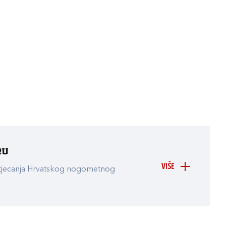
ru
VIŠE
atjecanja Hrvatskog nogometnog