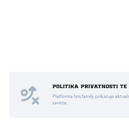
Politika privatnosti t
Platforma hns.family prikazuje akt
saveza.