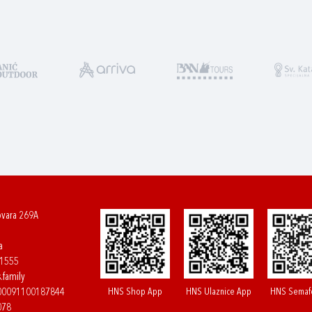
ovara 269A
a
61555
.family
HNS Shop App
HNS Ulaznice App
HNS Semaf
400091100187844
078