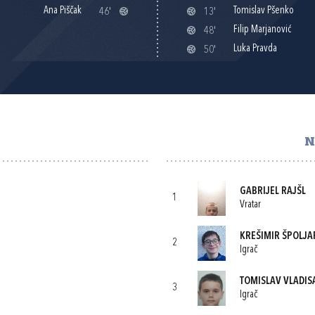
Ana Piščak
Tomislav Pšenko
46'
13'
Filip Marjanović
48'
Luka Pravda
50'
N
GABRIJEL RAJŠL
1
Vratar
KREŠIMIR ŠPOLJA
2
Igrač
TOMISLAV VLADIS
3
Igrač