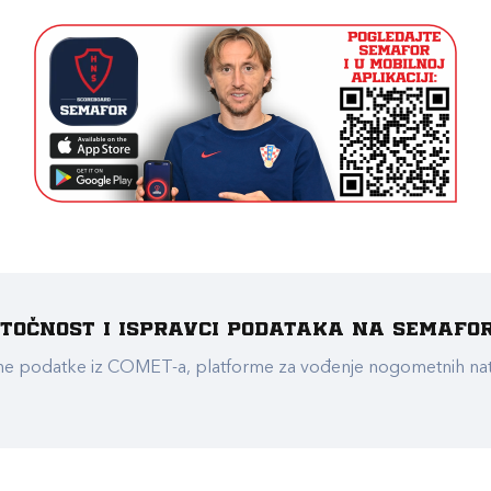
e točnost i ispravci podataka na Semafo
ualne podatke iz COMET-a, platforme za vođenje nogometnih n