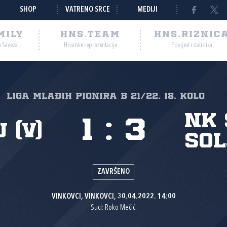
SHOP
VATRENO SRCE
MEDIJI
MILY
HNS.TEAM
HNS.RIZNIC
a Saveza
Hrvatske reprezentacije
Povijest i statistika
Liga mlađih pionira B 21/22, 18. kolo
NK 
1
:
3
 (V)
Sol
ZAVRŠENO
VINKOVCI, VINKOVCI, 30.04.2022. 14:00
Suci: Roko Mečić.