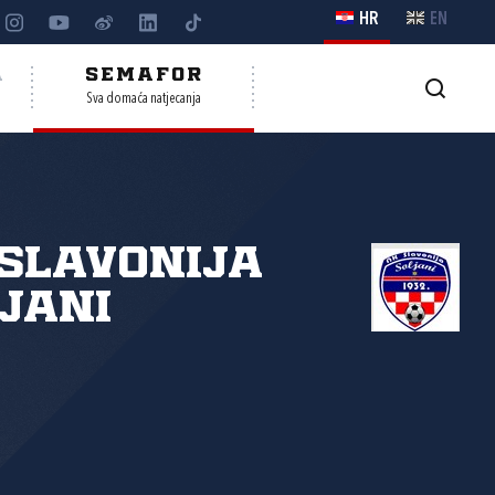
HR
EN
A
SEMAFOR
Sva domaća natjecanja
Slavonija
jani