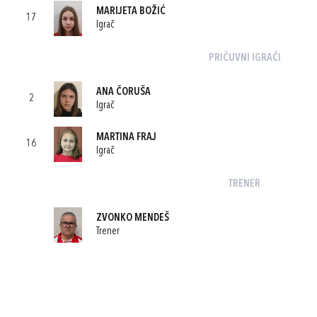
MARIJETA BOŽIĆ
17
Igrač
PRIČUVNI IGRAČI
ANA ČORUŠA
2
Igrač
MARTINA FRAJ
16
Igrač
TRENER
ZVONKO MENDEŠ
Trener