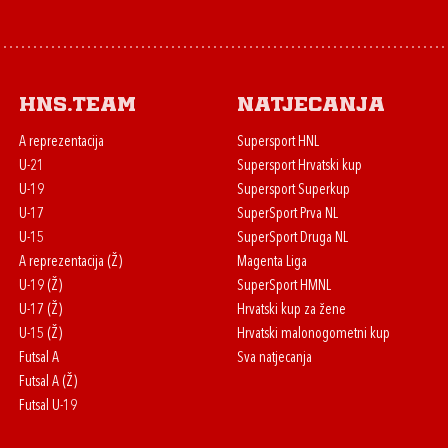
HNS.team
Natjecanja
A reprezentacija
Supersport HNL
U-21
Supersport Hrvatski kup
U-19
Supersport Superkup
U-17
SuperSport Prva NL
U-15
SuperSport Druga NL
A reprezentacija (Ž)
Magenta Liga
U-19 (Ž)
SuperSport HMNL
U-17 (Ž)
Hrvatski kup za žene
U-15 (Ž)
Hrvatski malonogometni kup
Futsal A
Sva natjecanja
Futsal A (Ž)
Futsal U-19