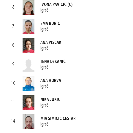
IVONA PAVIČIĆ
(C)
6
Igrač
EMA BURIĆ
7
Igrač
ANA PIŠČAK
8
Igrač
TENA DEKANIĆ
9
Igrač
ANA HORVAT
10
Igrač
NIKA JUKIĆ
11
Igrač
MIA ŠIMIČIĆ CESTAR
14
Igrač