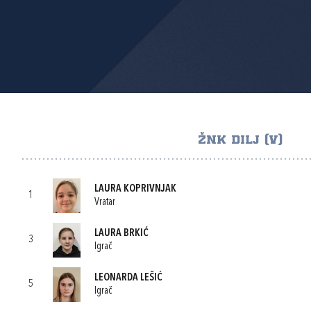
ŽNK DILJ (V)
LAURA KOPRIVNJAK
1
Vratar
LAURA BRKIĆ
3
Igrač
LEONARDA LEŠIĆ
5
Igrač