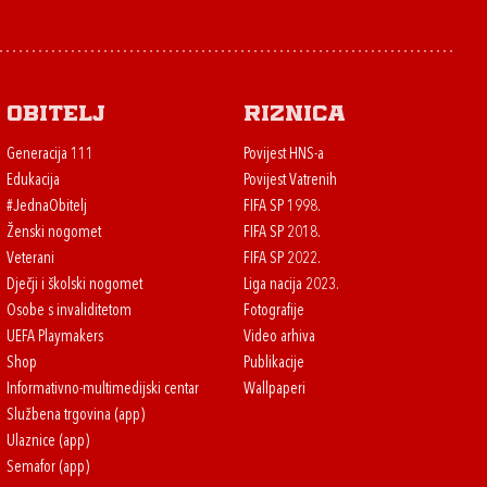
Obitelj
Riznica
Generacija 111
Povijest HNS-a
Edukacija
Povijest Vatrenih
#JednaObitelj
FIFA SP 1998.
Ženski nogomet
FIFA SP 2018.
Veterani
FIFA SP 2022.
Dječji i školski nogomet
Liga nacija 2023.
Osobe s invaliditetom
Fotografije
UEFA Playmakers
Video arhiva
Shop
Publikacije
Informativno-multimedijski centar
Wallpaperi
Službena trgovina (app)
Ulaznice (app)
Semafor (app)