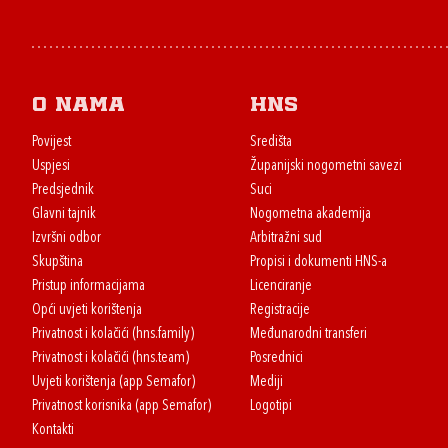
O nama
HNS
Povijest
Središta
Uspjesi
Županijski nogometni savezi
Predsjednik
Suci
Glavni tajnik
Nogometna akademija
Izvršni odbor
Arbitražni sud
Skupština
Propisi i dokumenti HNS-a
Pristup informacijama
Licenciranje
Opći uvjeti korištenja
Registracije
Privatnost i kolačići (hns.family)
Međunarodni transferi
Privatnost i kolačići (hns.team)
Posrednici
Uvjeti korištenja (app Semafor)
Mediji
Privatnost korisnika (app Semafor)
Logotipi
Kontakti