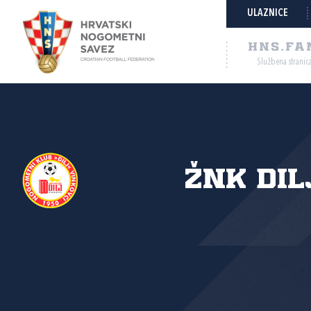
ULAZNICE
HNS.FA
Službena stranic
ŽNK Dilj