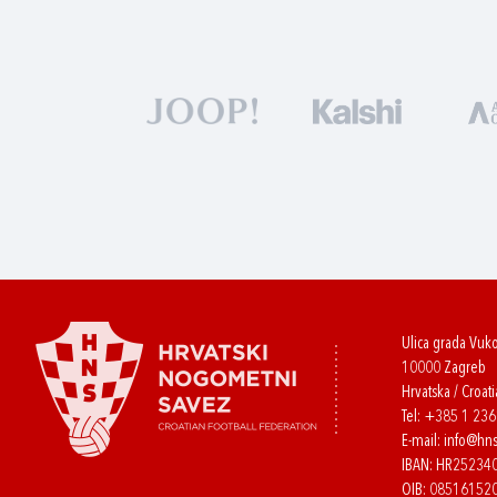
Ulica grada Vuk
10000 Zagreb
Hrvatska / Croati
Tel:
+385 1 23
E-mail:
info@hns
IBAN: HR2523
OIB: 08516152