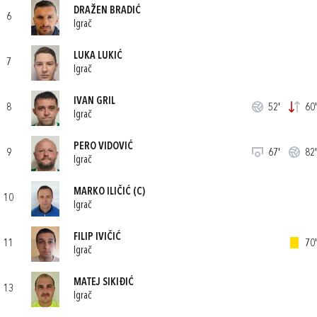
DRAŽEN BRADIĆ
6
Igrač
LUKA LUKIĆ
7
Igrač
IVAN GRIL
8
52'
60'
Igrač
PERO VIDOVIĆ
9
67'
82'
Igrač
MARKO ILIČIĆ
(C)
10
Igrač
FILIP IVIČIĆ
11
70'
Igrač
MATEJ SIKIĐIĆ
13
Igrač