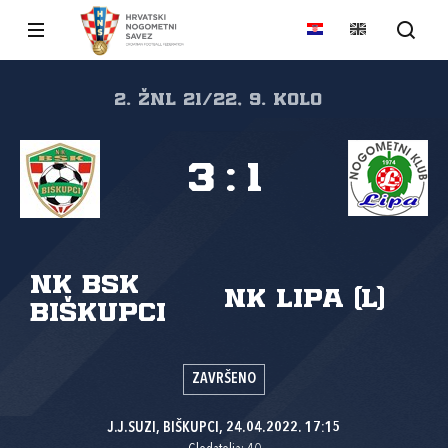
2. ŽNL 21/22, 9. kolo
3
:
1
NK BSK
NK Lipa (L)
Biškupci
ZAVRŠENO
J.J.SUZI, BIŠKUPCI, 24.04.2022. 17:15