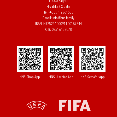
10000 Zagreb
Hrvatska / Croatia
Tel:
+385 1 2361555
E-mail:
info@hns.family
IBAN: HR2523400091100187844
OIB: 08516152078
HNS Shop App
HNS Ulaznice App
HNS Semafor App