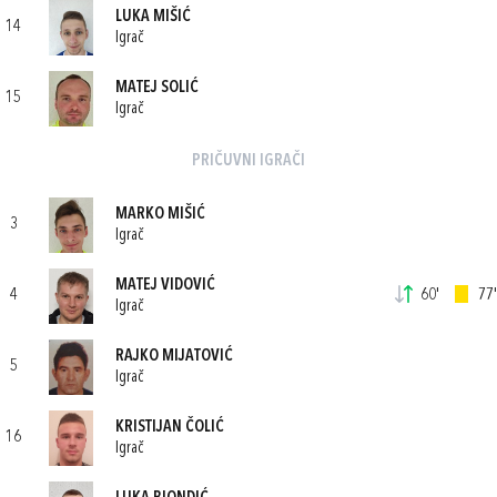
LUKA MIŠIĆ
14
Igrač
MATEJ SOLIĆ
15
Igrač
PRIČUVNI IGRAČI
MARKO MIŠIĆ
3
Igrač
MATEJ VIDOVIĆ
4
60'
77'
Igrač
RAJKO MIJATOVIĆ
5
Igrač
KRISTIJAN ČOLIĆ
16
Igrač