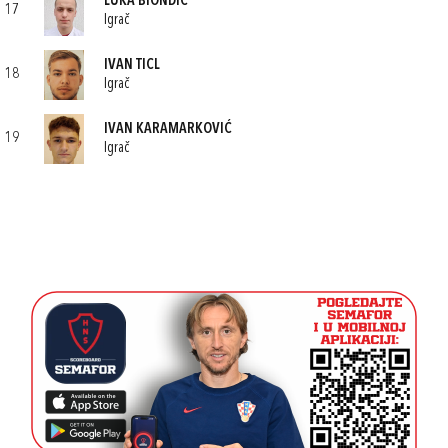
LUKA BIONDIĆ
17
Igrač
IVAN TICL
18
Igrač
IVAN KARAMARKOVIĆ
19
Igrač