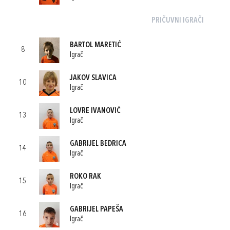
PRIČUVNI IGRAČI
BARTOL MARETIĆ
8
Igrač
JAKOV SLAVICA
10
Igrač
LOVRE IVANOVIĆ
13
Igrač
GABRIJEL BEDRICA
14
Igrač
ROKO RAK
15
Igrač
GABRIJEL PAPEŠA
16
Igrač