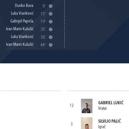
Dunko Buva
8'
Luka Vranković
15'
Gabrijel Papeša
19'
Ivan Marin Kulušić
35'
Luka Vranković
36'
Ivan Marin Kulušić
44'
GABRIEL LUKIĆ
12
Vratar
SILVIJO PALIĆ
3
Igrač