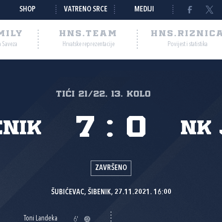
SHOP
VATRENO SRCE
MEDIJI
MILY
HNS.TEAM
HNS.RIZNIC
a Saveza
Hrvatske reprezentacije
Povijest i statistika
Tići 21/22, 13. kolo
7
:
0
enik
NK 
ZAVRŠENO
ŠUBIĆEVAC, ŠIBENIK, 27.11.2021. 16:00
Toni Landeka
6'