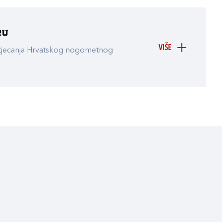
ru
VIŠE
atjecanja Hrvatskog nogometnog