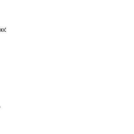
KIĆ
)