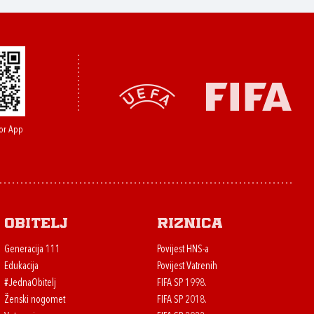
or App
Obitelj
Riznica
Generacija 111
Povijest HNS-a
Edukacija
Povijest Vatrenih
#JednaObitelj
FIFA SP 1998.
Ženski nogomet
FIFA SP 2018.