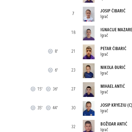
JOSIP ĆIBARIĆ
7
Igrač
IGNACIJE MAZARE
18
Igrač
PETAR ĆIBARIĆ
8'
21
Igrač
NIKOLA ĐURIĆ
6'
23
Igrač
MIHAEL ANTIĆ
15'
36'
27
Igrač
JOSIP KRYEZIU
(C
35'
44'
30
Igrač
BOŽIDAR ANTIĆ
32
Igrač