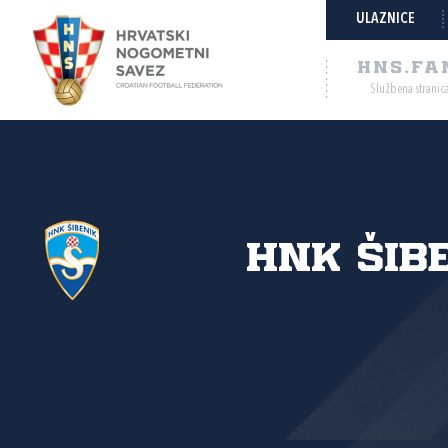
ULAZNICE
HNS.FA
Službena stranic
HNK Šib