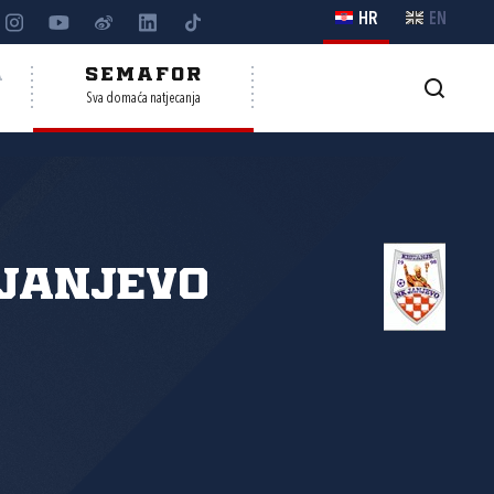
HR
EN
A
SEMAFOR
Sva domaća natjecanja
Janjevo