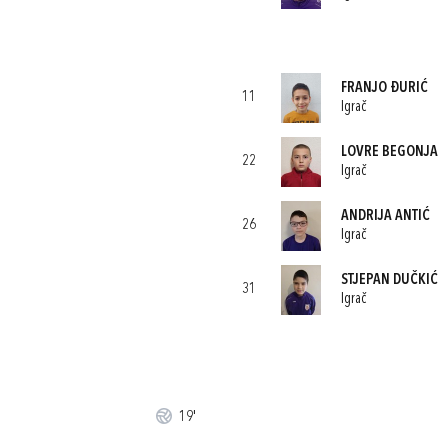
FRANJO ĐURIĆ
11
Igrač
LOVRE BEGONJA
22
Igrač
ANDRIJA ANTIĆ
26
Igrač
STJEPAN DUČKIĆ
31
Igrač
19'