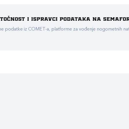
e točnost i ispravci podataka na Semafo
ualne podatke iz COMET-a, platforme za vođenje nogometnih n