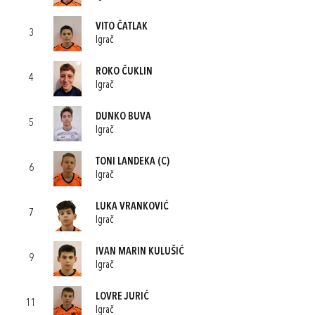
VITO ČATLAK
3
Igrač
ROKO ČUKLIN
4
Igrač
DUNKO BUVA
5
Igrač
TONI LANDEKA
(C)
6
Igrač
LUKA VRANKOVIĆ
7
Igrač
IVAN MARIN KULUŠIĆ
9
Igrač
LOVRE JURIĆ
11
Igrač