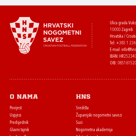
Ulica grada Vuk
10000 Zagreb
Hrvatska / Croati
Tel:
+385 1 23
E-mail:
info@hns
IBAN: HR2523
OIB: 08516152
O nama
HNS
Povijest
Središta
Uspjesi
Županijski nogometni savezi
Predsjednik
Suci
Glavni tajnik
Nogometna akademija