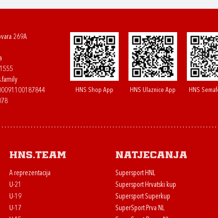
ovara 269A
a
61555
.family
HNS Shop App
HNS Ulaznice App
HNS Semaf
400091100187844
078
HNS.team
Natjecanja
A reprezentacija
Supersport HNL
U-21
Supersport Hrvatski kup
U-19
Supersport Superkup
U-17
SuperSport Prva NL