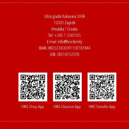
Ulica grada Vukovara 269A
10000 Zagreb
Hrvatska / Croatia
Tel:
+385 1 2361555
E-mail:
info@hns.family
IBAN: HR2523400091100187844
OIB: 08516152078
HNS Shop App
HNS Ulaznice App
HNS Semafor App