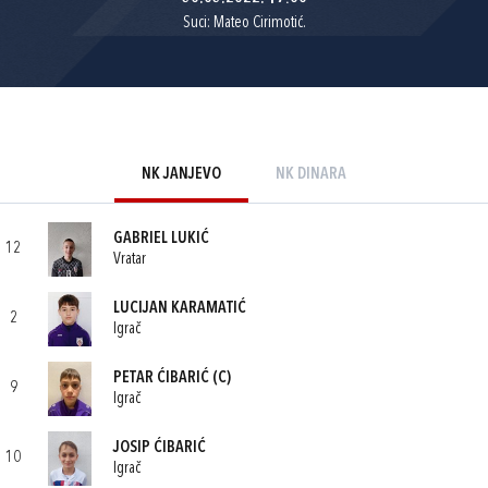
Suci: Mateo Cirimotić.
NK JANJEVO
NK DINARA
GABRIEL LUKIĆ
12
Vratar
LUCIJAN KARAMATIĆ
2
Igrač
PETAR ĆIBARIĆ
(C)
9
Igrač
JOSIP ĆIBARIĆ
10
Igrač