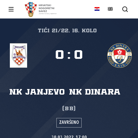
Tići 21/22, 16. kolo
0
:
0
NK Janjevo
NK Dinara
(BB)
ZAVRŠENO
30.03.2022. 17:00