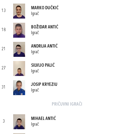
MARKO DUČKIĆ
13
Igrač
BOŽIDAR ANTIĆ
18
Igrač
ANDRIJA ANTIĆ
21
Igrač
SILVIJO PALIĆ
27
Igrač
JOSIP KRYEZIU
31
Igrač
PRIČUVNI IGRAČI
MIHAEL ANTIĆ
3
Igrač