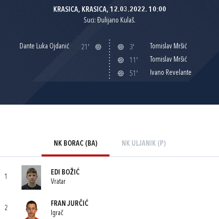
KRASICA, KRASICA, 12.03.2022. 10:00
Suci: Đulijano Kulaš.
Dante Luka Ojdanić
Tomislav Mršić
21'
3'
Tomislav Mršić
11'
Ivano Revelante
51'
NK BORAC (BA)
NK ULJANIK (P)
EDI BOŽIĆ
1
Vratar
FRAN JURČIĆ
2
Igrač