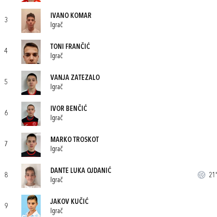
IVANO KOMAR
3
Igrač
TONI FRANČIĆ
4
Igrač
VANJA ZATEZALO
5
Igrač
IVOR BENČIĆ
6
Igrač
MARKO TROSKOT
7
Igrač
DANTE LUKA OJDANIĆ
8
21'
Igrač
JAKOV KUČIĆ
9
Igrač