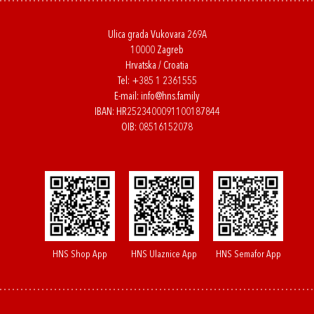
Ulica grada Vukovara 269A
10000 Zagreb
Hrvatska / Croatia
Tel:
+385 1 2361555
E-mail:
info@hns.family
IBAN: HR2523400091100187844
OIB: 08516152078
HNS Shop App
HNS Ulaznice App
HNS Semafor App