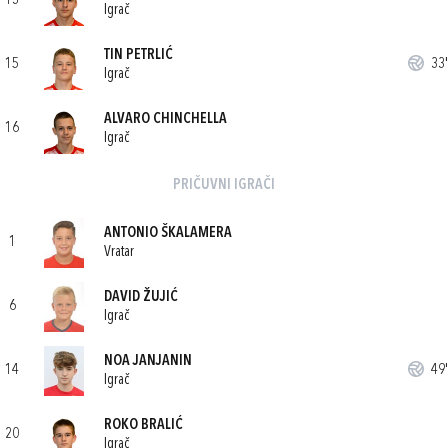
13
Igrač
TIN PETRLIĆ
15
33'
Igrač
ALVARO CHINCHELLA
16
Igrač
PRIČUVNI IGRAČI
ANTONIO ŠKALAMERA
1
Vratar
DAVID ŽUJIĆ
6
Igrač
NOA JANJANIN
14
49'
Igrač
ROKO BRALIĆ
20
Igrač