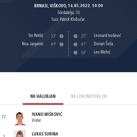
BRNASI, VIŠKOVO, 14.05.2022. 10:00
Gledatelja: 30
Suci: Patrick Klobučar.
Tin Petrlić
Leonard Ivošević
33'
25'
Noa Janjanin
Dorian Šeša
49'
41'
Leo Mehić
54'
NK HALUBJAN
NK LOKOMOTIVA (R)
IVANO MIŠKOVIĆ
77
Vratar
LUKAS SURINA