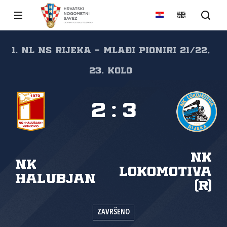
1. NL NS Rijeka - mlađi pioniri 21/22,
23. kolo
2
:
3
NK
NK
Lokomotiva
Halubjan
(R)
ZAVRŠENO