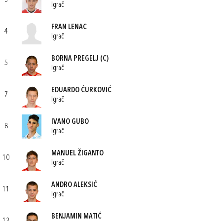
3
Igrač
FRAN LENAC
4
Igrač
BORNA PREGELJ
(C)
5
Igrač
EDUARDO ĆURKOVIĆ
7
Igrač
IVANO GUBO
8
Igrač
MANUEL ŽIGANTO
10
Igrač
ANDRO ALEKSIĆ
11
Igrač
BENJAMIN MATIĆ