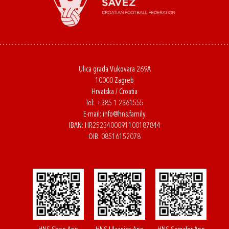
Ulica grada Vukovara 269A
10000 Zagreb
Hrvatska / Croatia
Tel:
+385 1 2361555
E-mail:
info@hns.family
IBAN: HR2523400091100187844
OIB: 08516152078