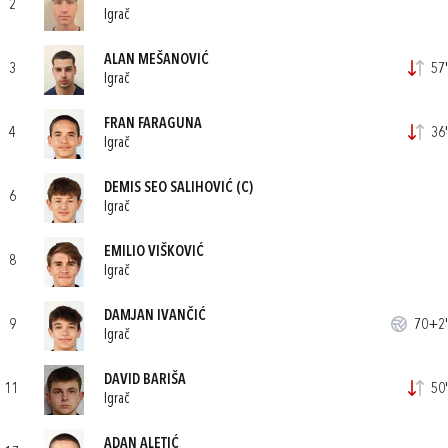
2
Igrač
ALAN MEŠANOVIĆ
3
57'
Igrač
FRAN FARAGUNA
4
36'
Igrač
DEMIS SEO SALIHOVIĆ
(C)
6
Igrač
EMILIO VIŠKOVIĆ
8
Igrač
DAMJAN IVANČIĆ
9
70+2'
Igrač
DAVID BARIŠA
11
50'
Igrač
ADAN ALETIĆ