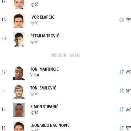
17
Igrač
IVOR KLAPČIĆ
18
25'
Igrač
PETAR MITROVIĆ
20
Igrač
PRIČUVNI IGRAČI
TONI MARTINČIĆ
32
69'
Vratar
TONI SMILOVIĆ
5
50'
Igrač
SIMON STIPANIĆ
13
36'
Igrač
LEONARDO NAČINOVIĆ
15
57'