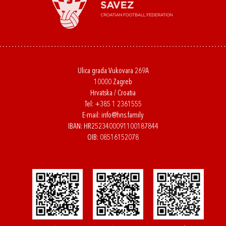
Ulica grada Vukovara 269A
10000 Zagreb
Hrvatska / Croatia
Tel:
+385 1 2361555
E-mail:
info@hns.family
IBAN: HR2523400091100187844
OIB: 08516152078