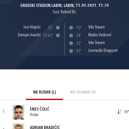
GRADSKI STADION LABIN, LABIN, 11.09.2021. 11:30
Suci: Robert Ilić.
Ivor Klapčić
Vito Traven
25'
10'
Damjan Ivančić
Marko Vinković
70+2'
24'
Vito Traven
32'
Leonardo Draguzet
47'
NK RUDAR (L)
NK ULJANIK (P)
ENES ČOLIĆ
1
69'
Vratar
ADRIAN BRADIČIĆ