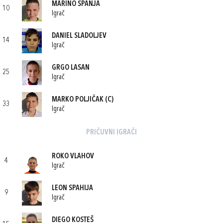
MARINO ŠPANJA
10
Igrač
DANIEL SLADOLJEV
14
Igrač
GRGO LASAN
25
Igrač
MARKO POLJIČAK
(C)
33
Igrač
PRIČUVNI IGRAČI
ROKO VLAHOV
4
Igrač
LEON SPAHIJA
9
Igrač
DIEGO KOSTEŠ