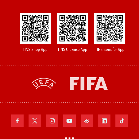
HNS Shop App
HNS Ulaznice App
HNS Semafor App