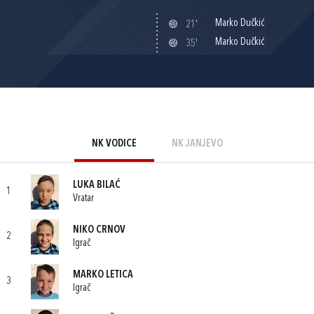
Marko Dučkić
21'
Marko Dučkić
35'
NK VODICE
NK JANJEVO
LUKA BILAĆ
1
Vratar
NIKO CRNOV
2
Igrač
MARKO LETICA
3
Igrač