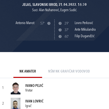
JELAS, SLAVONSKI BROD, 21.04.2022. 16:30
Suci: Alan Nuhanović, Eugen Sudić.
Antonio Manot
Lovro Perković
57'
29'
Ante Mikulandra
37'
Filip Dugandžić
60'
NK AMATER
NŠM NK GRAFIČAR VODOVOD
IVANO PEJIĆ
1
Vratar
IVAN LOVRIĆ
2
Igrač