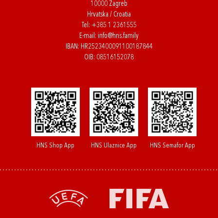
10000 Zagreb
Hrvatska / Croatia
Tel:
+385 1 2361555
E-mail:
info@hns.family
IBAN: HR2523400091100187844
OIB: 08516152078
HNS Shop App
HNS Ulaznice App
HNS Semafor App