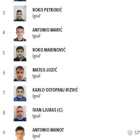
ROKO PETROVIĆ
3
Igrač
ANTONIO MARIĆ
4
Igrač
ROKO MARINOVIĆ
5
Igrač
MATEO JOZIĆ
6
Igrač
KARLO OSTOPANJ RIZVIĆ
7
Igrač
IVAN LJUBAS
(C)
8
Igrač
ANTONIO MANOT
9
57'
Igrač