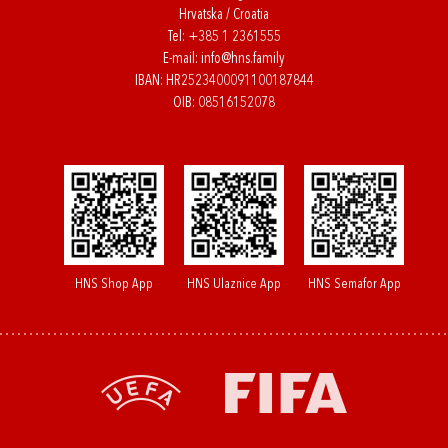
Hrvatska / Croatia
Tel:
+385 1 2361555
E-mail:
info@hns.family
IBAN: HR2523400091100187844
OIB: 08516152078
HNS Shop App
HNS Ulaznice App
HNS Semafor App