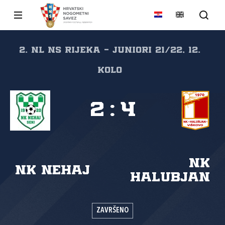
2. NL NS Rijeka - juniori 21/22, 12.
kolo
2
:
4
NK
NK Nehaj
Halubjan
ZAVRŠENO