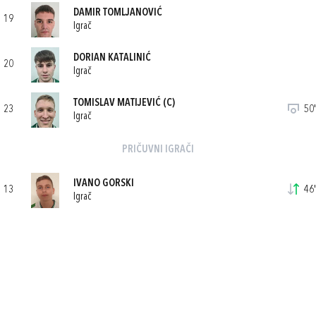
DAMIR TOMLJANOVIĆ
19
Igrač
DORIAN KATALINIĆ
20
Igrač
TOMISLAV MATIJEVIĆ
(C)
23
50'
Igrač
PRIČUVNI IGRAČI
IVANO GORSKI
13
46'
Igrač