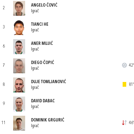
ANGELO ČOVIĆ
2
Igrač
TIANCI HE
3
Igrač
ANER MUJIĆ
6
Igrač
DIEGO ČOPIĆ
7
42'
Igrač
DUJE TOMLJANOVIĆ
8
81'
Igrač
DAVID DABAC
9
Igrač
DOMINIK GRGURIĆ
11
46'
Igrač