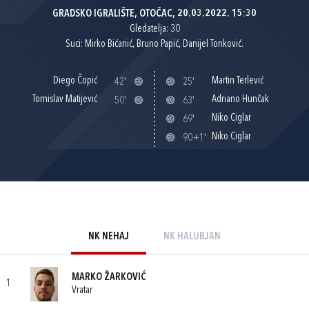
GRADSKO IGRALIŠTE, OTOČAC, 20.03.2022. 15:30
Gledatelja: 30
Suci: Mirko Bićanić, Bruno Papić, Danijel Tonković.
Diego Čopić
Martin Terlević
42'
25'
Tomislav Matijević
Adriano Hunčak
50'
63'
Niko Ciglar
69'
Niko Ciglar
90+1'
NK NEHAJ
NK HALUBJAN
MARKO ŽARKOVIĆ
1
Vratar