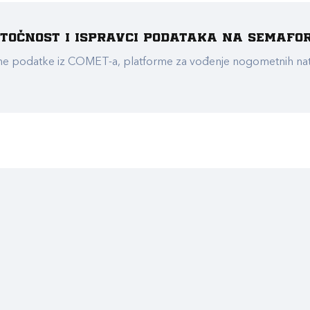
e točnost i ispravci podataka na Semafo
ualne podatke iz COMET-a, platforme za vođenje nogometnih n