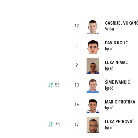
GABRIJEL VUKANČ
12
Vratar
DAVID KOLIĆ
2
Igrač
LUKA NIMAC
9
Igrač
ŠIME IVANDIĆ
55'
13
Igrač
MARIO PROTRKA
16
Igrač
LUKA PETROVIĆ
76'
17
Igrač