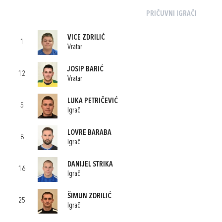
PRIČUVNI IGRAČI
VICE ZDRILIĆ
1
Vratar
JOSIP BARIĆ
12
Vratar
LUKA PETRIČEVIĆ
5
Igrač
LOVRE BARABA
8
Igrač
DANIJEL STRIKA
16
Igrač
ŠIMUN ZDRILIĆ
25
Igrač