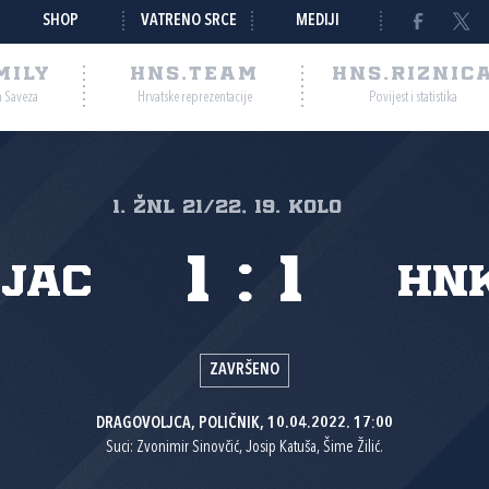
SHOP
VATRENO SRCE
MEDIJI
MILY
HNS.TEAM
HNS.RIZNIC
a Saveza
Hrvatske reprezentacije
Povijest i statistika
1. ŽNL 21/22, 19. kolo
1
:
1
jac
HNK
ZAVRŠENO
DRAGOVOLJCA, POLIČNIK, 10.04.2022. 17:00
Suci: Zvonimir Sinovčić, Josip Katuša, Šime Žilić.