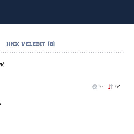
HNK VELEBIT (B)
IĆ
25'
46'
A