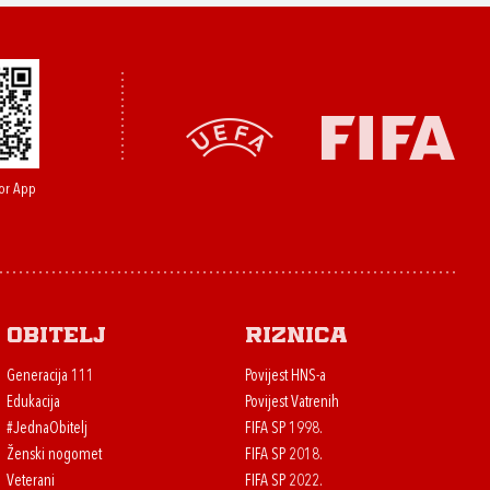
or App
Obitelj
Riznica
Generacija 111
Povijest HNS-a
Edukacija
Povijest Vatrenih
#JednaObitelj
FIFA SP 1998.
Ženski nogomet
FIFA SP 2018.
Veterani
FIFA SP 2022.