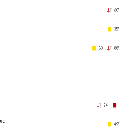
60'
35'
80'
88'
24'
VIĆ
49'