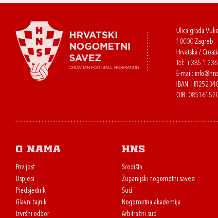
Ulica grada Vuk
10000 Zagreb
Hrvatska / Croati
Tel:
+385 1 23
E-mail:
info@hns
IBAN: HR2523
OIB: 08516152
O nama
HNS
Povijest
Središta
Uspjesi
Županijski nogometni savezi
Predsjednik
Suci
Glavni tajnik
Nogometna akademija
Izvršni odbor
Arbitražni sud