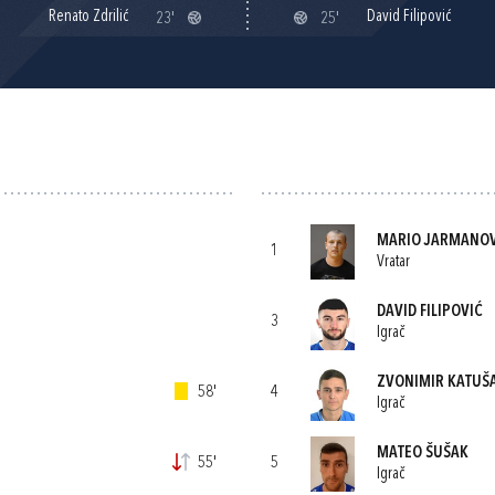
Renato Zdrilić
David Filipović
23'
25'
MARIO JARMANOV
1
Vratar
DAVID FILIPOVIĆ
3
Igrač
ZVONIMIR KATUŠ
58'
4
Igrač
MATEO ŠUŠAK
55'
5
Igrač