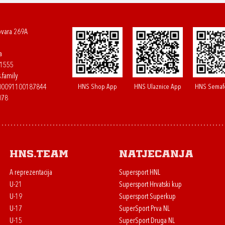
ovara 269A
a
61555
.family
HNS Shop App
HNS Ulaznice App
HNS Semaf
400091100187844
078
HNS.team
Natjecanja
A reprezentacija
Supersport HNL
U-21
Supersport Hrvatski kup
U-19
Supersport Superkup
U-17
SuperSport Prva NL
U-15
SuperSport Druga NL