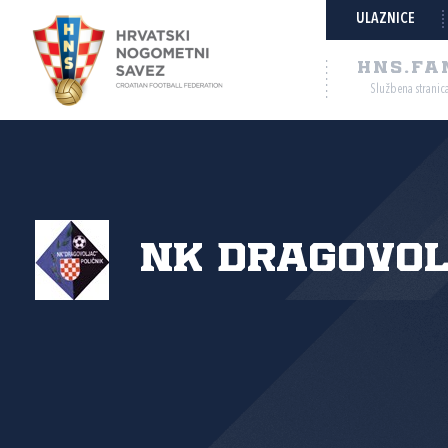
ULAZNICE
HNS.FA
Službena stranic
NK Dragovol