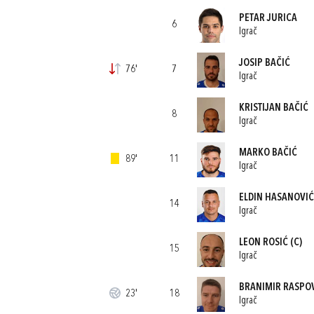
PETAR JURICA
6
Igrač
JOSIP BAČIĆ
76'
7
Igrač
KRISTIJAN BAČIĆ
8
Igrač
MARKO BAČIĆ
89'
11
Igrač
ELDIN HASANOVIĆ
14
Igrač
LEON ROSIĆ
(C)
15
Igrač
BRANIMIR RASPO
23'
18
Igrač