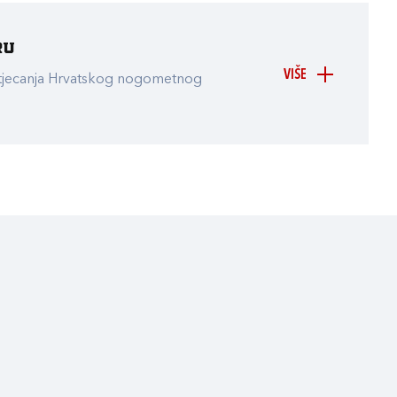
ru
VIŠE
atjecanja Hrvatskog nogometnog