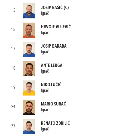
JOSIP BAŠIĆ
(C)
13
Igrač
HRVOJE VUJEVIĆ
15
Igrač
JOSIP BARABA
17
Igrač
ANTE LERGA
18
Igrač
NIKO LUČIĆ
19
Igrač
MARIO SURAĆ
24
Igrač
RENATO ZDRILIĆ
77
Igrač