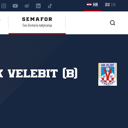
HR
EN
A
SEMAFOR
Sva domaća natjecanja
 Velebit (B)