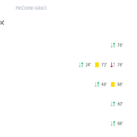
PRIČUVNI IGRAČI
IĆ
76'
24'
73'
76'
46'
86'
60'
88'