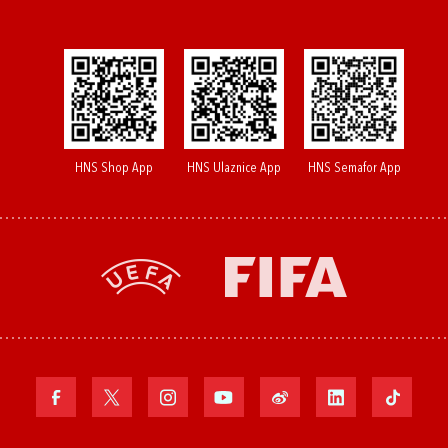
HNS Shop App
HNS Ulaznice App
HNS Semafor App