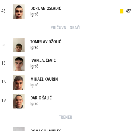
DORIJAN OSLADIĆ
45
45'
Igrač
PRIČUVNI IGRAČI
TOMISLAV DŽOLIĆ
5
Igrač
IVAN JAJČEVIĆ
15
Igrač
MIHAEL KAURIN
18
Igrač
DARIO ŠALIĆ
19
Igrač
TRENER