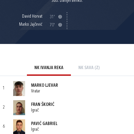
Suci: Danijel Benko.
David Horvat
31'
Marko Jajčević
70'
NK IVANJA REKA
NK SAVA (Z)
MARKO LJEVAR
1
Vratar
FRAN ŠKORIĆ
2
Igrač
PAVIĆ GABRIEL
6
Igrač