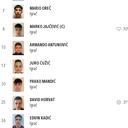
MARIO OREČ
7
Igrač
MARKO JAJČEVIĆ
(C)
8
70'
Igrač
ARMANDO ANTUNOVIĆ
10
Igrač
JURO ĆUŽIĆ
17
Igrač
PAVAO MANDIĆ
20
Igrač
DAVID HORVAT
25
31'
Igrač
EDVIN KADIĆ
26
Igrač