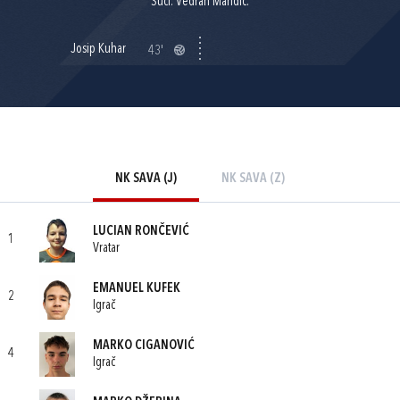
Suci: Vedran Mandić.
Josip Kuhar
43'
NK SAVA (J)
NK SAVA (Z)
LUCIAN RONČEVIĆ
1
Vratar
EMANUEL KUFEK
2
Igrač
MARKO CIGANOVIĆ
4
Igrač