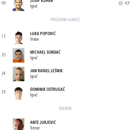
JOSIP KUHAR
99
43'
Igrač
PRIČUVNI IGRAČI
LUKA POPOVIĆ
13
Vratar
MICHAEL SUNDAĆ
20
Igrač
JAN RAFAEL LEŠNIK
24
Igrač
DOMINIK OSTRUGAČ
29
Igrač
TRENER
ANTE JURJEVIĆ
Trener