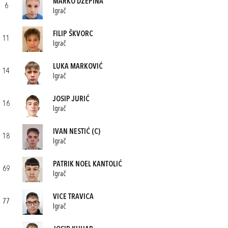
MARKO DŽEPINA
6
Igrač
FILIP ŠKVORC
11
Igrač
LUKA MARKOVIĆ
14
Igrač
JOSIP JURIĆ
16
Igrač
IVAN NESTIĆ
(C)
18
Igrač
PATRIK NOEL KANTOLIĆ
69
Igrač
VICE TRAVICA
77
Igrač