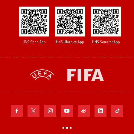
HNS Shop App
HNS Ulaznice App
HNS Semafor App