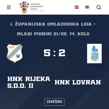
1. Županijska omladinska liga -
mlađi pioniri 21/22, 14. kolo
5
:
2
HNK Rijeka
HNK Lovran
s.d.d. II
ZAVRŠENO