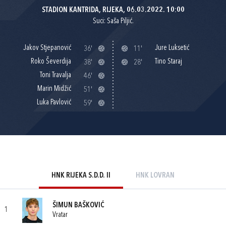
STADION KANTRIDA, RIJEKA, 06.03.2022. 10:00
Suci: Saša Piljić.
Jakov Stjepanović
Jure Luksetić
36'
11'
Roko Ševerdija
Tino Staraj
38'
28'
Toni Travalja
46'
Marin Midžić
51'
Luka Pavlović
59'
HNK RIJEKA S.D.D. II
HNK LOVRAN
ŠIMUN BAŠKOVIĆ
1
Vratar