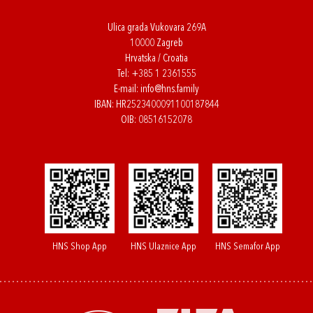
Ulica grada Vukovara 269A
10000 Zagreb
Hrvatska / Croatia
Tel:
+385 1 2361555
E-mail:
info@hns.family
IBAN: HR2523400091100187844
OIB: 08516152078
HNS Shop App
HNS Ulaznice App
HNS Semafor App