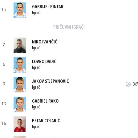
GABRIJEL PINTAR
15
Igrač
PRIČUVNI IGRAČI
NIKO IVANČIĆ
2
Igrač
LOVRO DADIĆ
6
Igrač
JAKOV STJEPANOVIĆ
9
36'
Igrač
GABRIEL RAKO
13
Igrač
PETAR COLARIĆ
16
Igrač