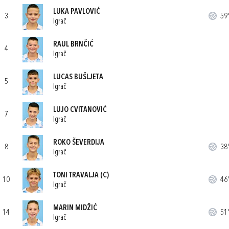
LUKA PAVLOVIĆ
3
59'
Igrač
RAUL BRNČIĆ
4
Igrač
LUCAS BUŠLJETA
5
Igrač
LUJO CVITANOVIĆ
7
Igrač
ROKO ŠEVERDIJA
8
38'
Igrač
TONI TRAVALJA
(C)
10
46'
Igrač
MARIN MIDŽIĆ
14
51'
Igrač