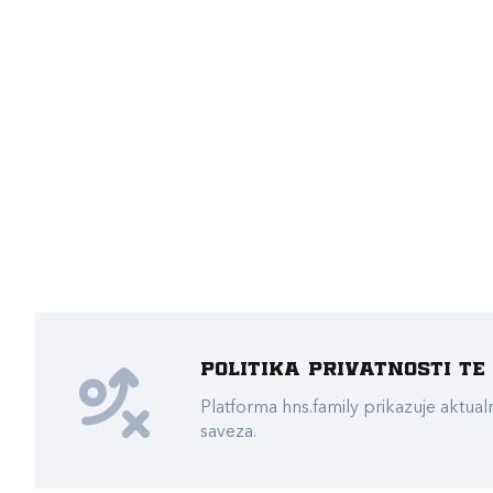
Politika privatnosti t
Platforma hns.family prikazuje akt
saveza.