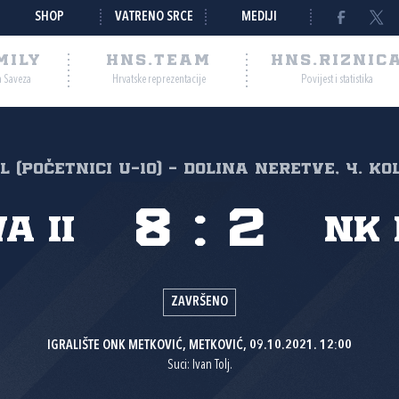
SHOP
VATRENO SRCE
MEDIJI
MILY
HNS.TEAM
HNS.RIZNIC
a Saveza
Hrvatske reprezentacije
Povijest i statistika
NL (početnici U-10) - Dolina Neretve, 4. ko
8
:
2
a II
NK 
ZAVRŠENO
IGRALIŠTE ONK METKOVIĆ, METKOVIĆ, 09.10.2021. 12:00
Suci: Ivan Tolj.