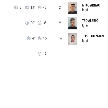
NIKO ARNAUT
2'
13'
43'
2
Igrač
TEO ALERIĆ
30'
35'
9
Igrač
JOSIP KUZMAN
4'
16'
16
Igrač
17'