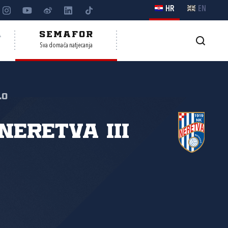
HR
EN
A
SEMAFOR
Sva domaća natjecanja
lo
Neretva III