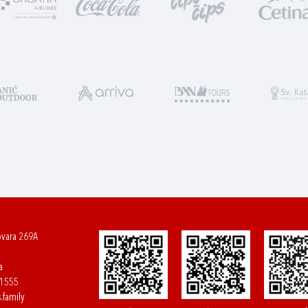
ovara 269A
a
61555
.family