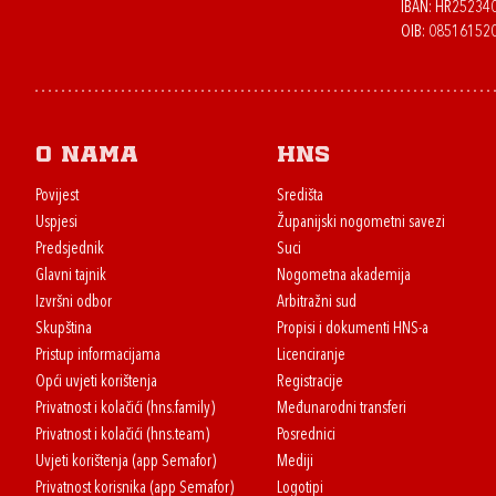
IBAN: HR2523
OIB: 08516152
O nama
HNS
Povijest
Središta
Uspjesi
Županijski nogometni savezi
Predsjednik
Suci
Glavni tajnik
Nogometna akademija
Izvršni odbor
Arbitražni sud
Skupština
Propisi i dokumenti HNS-a
Pristup informacijama
Licenciranje
Opći uvjeti korištenja
Registracije
Privatnost i kolačići (hns.family)
Međunarodni transferi
Privatnost i kolačići (hns.team)
Posrednici
Uvjeti korištenja (app Semafor)
Mediji
Privatnost korisnika (app Semafor)
Logotipi