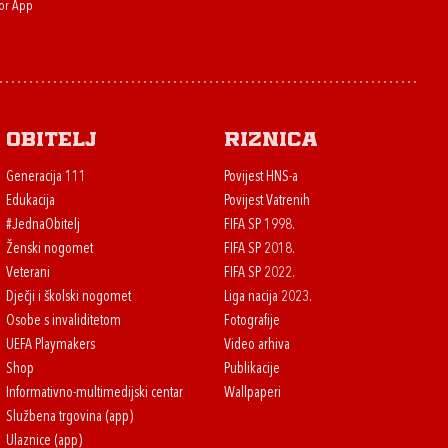
or App
Obitelj
Riznica
Generacija 111
Povijest HNS-a
Edukacija
Povijest Vatrenih
#JednaObitelj
FIFA SP 1998.
Ženski nogomet
FIFA SP 2018.
Veterani
FIFA SP 2022.
Dječji i školski nogomet
Liga nacija 2023.
Osobe s invaliditetom
Fotografije
UEFA Playmakers
Video arhiva
Shop
Publikacije
Informativno-multimedijski centar
Wallpaperi
Službena trgovina (app)
Ulaznice (app)