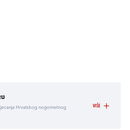
ru
VIŠE
atjecanja Hrvatskog nogometnog