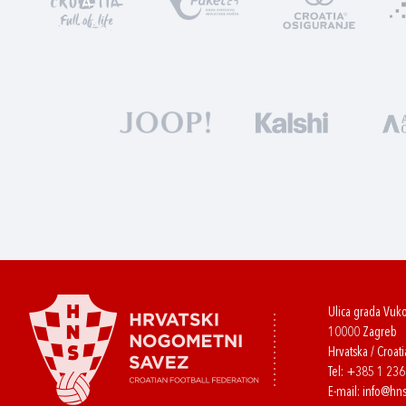
Ulica grada Vuk
10000 Zagreb
Hrvatska / Croati
Tel:
+385 1 23
E-mail:
info@hns