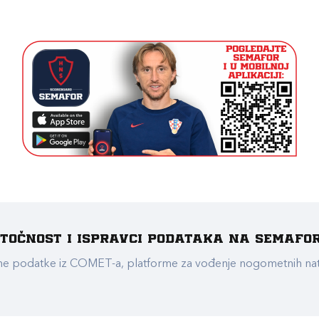
e točnost i ispravci podataka na Semafo
ualne podatke iz COMET-a, platforme za vođenje nogometnih n