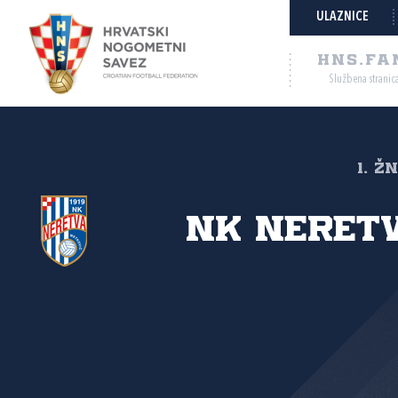
ULAZNICE
HNS.FA
Službena stranic
1. Ž
NK Neretv