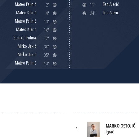
Mateo Palinić
Teo Alerić
2'
11'
Mateo Klarić
Teo Alerić
4'
24'
Mateo Palinić
13'
Mateo Klarić
16'
Stanko Trutina
17'
Mirko Jakić
30'
Mirko Jakić
35'
Mateo Palinić
43'
MARKO OSTOJIĆ
1
Igrač