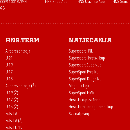
HNS Shop App
HNS Ulaznice App
HNS Semaf
400091100187844
078
HNS.team
Natjecanja
A reprezentacija
Supersport HNL
U-21
Supersport Hrvatski kup
U-19
Supersport Superkup
U-17
SuperSport Prva NL
U-15
SuperSport Druga NL
A reprezentacija (Ž)
Magenta Liga
U-19 (Ž)
SuperSport HMNL
U-17 (Ž)
Hrvatski kup za žene
U-15 (Ž)
Hrvatski malonogometni kup
Futsal A
Sva natjecanja
Futsal A (Ž)
Futsal U-19