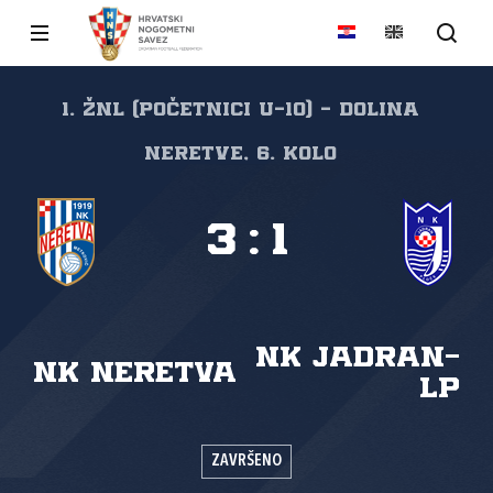
1. ŽNL (početnici U-10) - Dolina
Neretve, 6. kolo
3
:
1
NK Jadran-
NK Neretva
LP
ZAVRŠENO