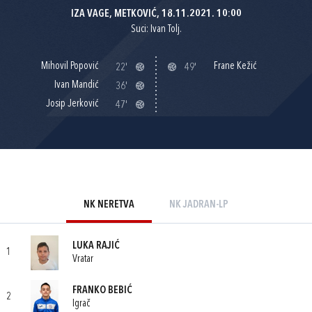
IZA VAGE, METKOVIĆ, 18.11.2021. 10:00
Suci: Ivan Tolj.
Mihovil Popović
Frane Kežić
22'
49'
Ivan Mandić
36'
Josip Jerković
47'
NK NERETVA
NK JADRAN-LP
LUKA RAJIĆ
1
Vratar
FRANKO BEBIĆ
2
Igrač