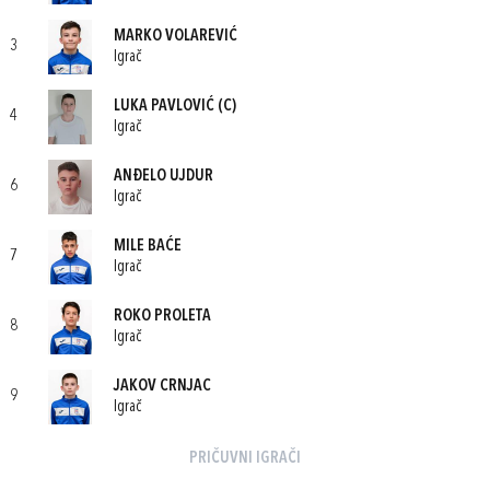
MARKO VOLAREVIĆ
3
Igrač
LUKA PAVLOVIĆ
(C)
4
Igrač
ANĐELO UJDUR
6
Igrač
MILE BAĆE
7
Igrač
ROKO PROLETA
8
Igrač
JAKOV CRNJAC
9
Igrač
PRIČUVNI IGRAČI