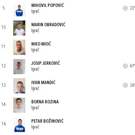
MIHOVIL POPOVIĆ
5
22'
Igrač
MARIN OBRADOVIĆ
10
Igrač
NIKO MIOČ
11
Igrač
JOSIP JERKOVIĆ
12
47'
Igrač
IVAN MANDIĆ
13
36'
Igrač
BORNA KOZINA
14
Igrač
PETAR BOŽINOVIĆ
16
Igrač