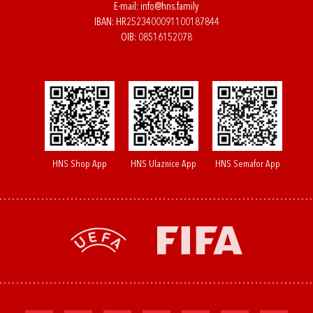
E-mail:
info@hns.family
IBAN: HR2523400091100187844
OIB: 08516152078
HNS Shop App
HNS Ulaznice App
HNS Semafor App