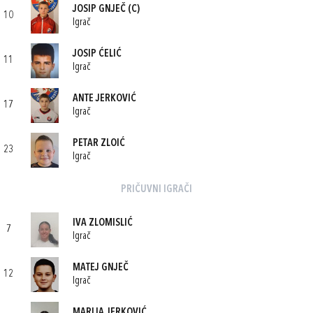
JOSIP GNJEČ
(C)
10
Igrač
JOSIP ĆELIĆ
11
Igrač
ANTE JERKOVIĆ
17
Igrač
PETAR ZLOIĆ
23
Igrač
PRIČUVNI IGRAČI
IVA ZLOMISLIĆ
7
Igrač
MATEJ GNJEČ
12
Igrač
MARIJA JERKOVIĆ