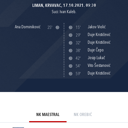
LIMAN, KRVAVAC, 17.10.2021. 09:30
Suci: Ivan Kaleb.
Ana Dominiković
Jakov Violić
25'
15'
Duje Krističević
29'
Duje Krističević
32'
Duje Čepo
38'
Josip Lukač
42'
Vito Šestanović
54'
Duje Krističević
59'
NK MAESTRAL
NK OREBIĆ