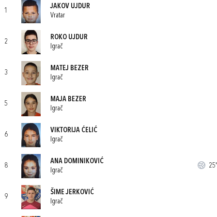
JAKOV UJDUR
1
Vratar
ROKO UJDUR
2
Igrač
MATEJ BEZER
3
Igrač
MAJA BEZER
5
Igrač
VIKTORIJA ĆELIĆ
6
Igrač
ANA DOMINIKOVIĆ
8
25'
Igrač
ŠIME JERKOVIĆ
9
Igrač