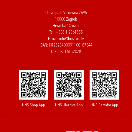
Ulica grada Vukovara 269A
10000 Zagreb
Hrvatska / Croatia
Tel:
+385 1 2361555
E-mail:
info@hns.family
IBAN: HR2523400091100187844
OIB: 08516152078
HNS Shop App
HNS Ulaznice App
HNS Semafor App