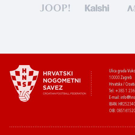
Ulica grada Vuk
10000 Zagreb
Hrvatska / Croati
Tel:
+385 1 23
E-mail:
info@hns
IBAN: HR2523
OIB: 08516152