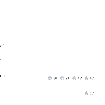
VIĆ
Ć
LITRE
20'
23'
43'
48'
28'