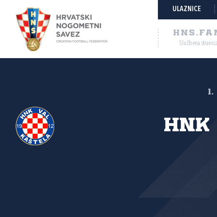
ULAZNICE
HNS.FA
Službena stranic
1
HNK