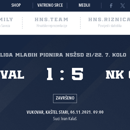
SHOP
VATRENO SRCE
MEDIJI
MILY
HNS.TEAM
HNS.RIZNIC
a Saveza
Hrvatske reprezentacije
Povijest i statistika
. liga mlađih pionira NSŽSD 21/22, 7. kolo
1
:
5
 Val
NK 
ZAVRŠENO
VUKOVAR, KAŠTEL STARI, 06.11.2021. 09:00
Suci: Ivan Kalaš.