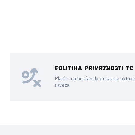
Politika privatnosti t
Platforma hns.family prikazuje akt
saveza.