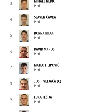
MIHAEL NEDIĆ
3
Igrač
SLAVEN ČAVKA
4
Igrač
BORNA BILAČ
5
Igrač
DAVID MAROS
6
Igrač
MATEO FILIPOVIĆ
7
Igrač
JOSIP VELJAČA
(C)
8
Igrač
LUKA TEŠIJA
9
Igrač