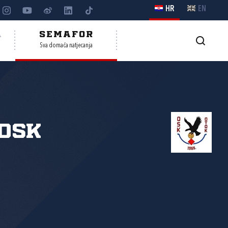
HR
EN
A
SEMAFOR
Sva domaća natjecanja
OSK