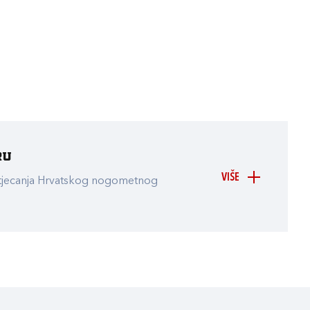
ru
VIŠE
atjecanja Hrvatskog nogometnog