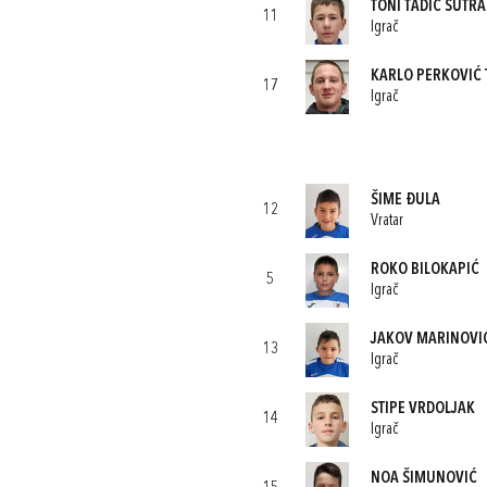
TONI TADIĆ ŠUTRA
11
Igrač
KARLO PERKOVIĆ
17
Igrač
ŠIME ĐULA
12
Vratar
ROKO BILOKAPIĆ
5
Igrač
JAKOV MARINOVI
13
Igrač
STIPE VRDOLJAK
14
Igrač
NOA ŠIMUNOVIĆ