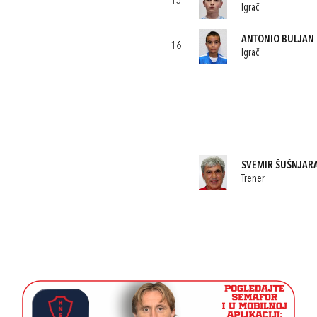
15
Igrač
ANTONIO BULJAN
16
Igrač
SVEMIR ŠUŠNJAR
Trener