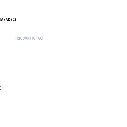
 TABAK
(C)
PRIČUVNI IGRAČI
Ć