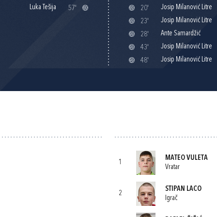
Luka Tešija
Josip Milanović Litre
57'
20'
Josip Milanović Litre
23'
Ante Samardžić
28'
Josip Milanović Litre
43'
Josip Milanović Litre
48'
MATEO VULETA
1
Vratar
STIPAN LACO
2
Igrač