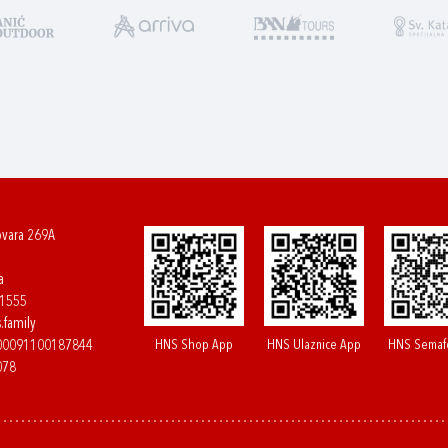
ovara 269A
a
61555
.family
HNS Shop App
HNS Ulaznice App
HNS Semaf
400091100187844
078