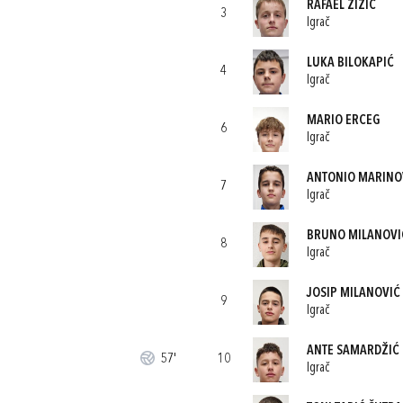
RAFAEL ŽIŽIĆ
3
Igrač
LUKA BILOKAPIĆ
4
Igrač
MARIO ERCEG
6
Igrač
ANTONIO MARINO
7
Igrač
BRUNO MILANOVI
8
Igrač
JOSIP MILANOVIĆ 
9
Igrač
ANTE SAMARDŽIĆ
57'
10
Igrač