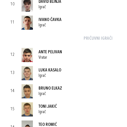
DAVID BLINJA
10
Igrač
IVANO ČAVKA
11
Igrač
PRIČUVNI IGRAČI
ANTE PELIVAN
12
Vratar
LUKA KASALO
13
Igrač
BRUNO ELKAZ
14
Igrač
TONI JAKIĆ
15
Igrač
TEO ROMIĆ