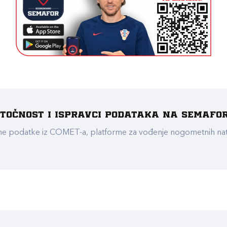
e točnost i ispravci podataka na Semafo
ualne podatke iz COMET-a, platforme za vođenje nogometnih n